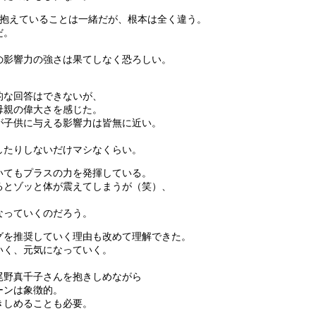
を抱えていることは一緒だが、根本は全く違う。
だ。
の影響力の強さは果てしなく恐ろしい。
的な回答はできないが、
母親の偉大さを感じた。
が子供に与える影響力は皆無に近い。
したりしないだけマシなくらい。
いてもプラスの力を発揮している。
るとゾッと体が震えてしまうが（笑）、
なっていくのだろう。
グを推奨していく理由も改めて理解できた。
いく、元気になっていく。
尾野真千子さんを抱きしめながら
ーンは象徴的。
きしめることも必要。