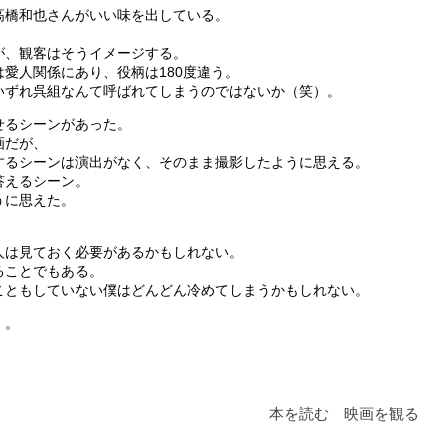
高橋和也さんがいい味を出している。
が、観客はそうイメージする。
愛人関係にあり、役柄は180度違う。
いずれ呉組なんて呼ばれてしまうのではないか（笑）。
せるシーンがあった。
画だが、
するシーンは演出がなく、そのまま撮影したように思える。
答えるシーン。
うに思えた。
人は見ておく必要があるかもしれない。
ることでもある。
こともしていない僕はどんどん冷めてしまうかもしれない。
）。
本を読む 映画を観る