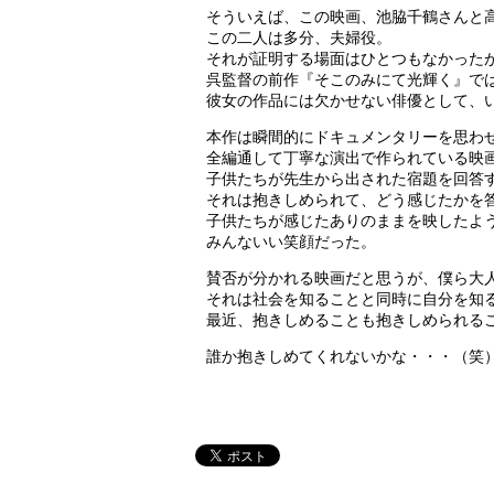
そういえば、この映画、池脇千鶴さんと
この二人は多分、夫婦役。
それが証明する場面はひとつもなかった
呉監督の前作『そこのみにて光輝く』では
彼女の作品には欠かせない俳優として、
本作は瞬間的にドキュメンタリーを思わ
全編通して丁寧な演出で作られている映
子供たちが先生から出された宿題を回答
それは抱きしめられて、どう感じたかを
子供たちが感じたありのままを映したよ
みんないい笑顔だった。
賛否が分かれる映画だと思うが、僕ら大
それは社会を知ることと同時に自分を知
最近、抱きしめることも抱きしめられる
誰か抱きしめてくれないかな・・・（笑