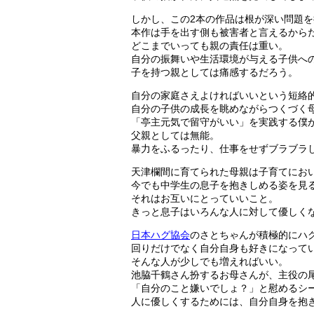
しかし、この2本の作品は根が深い問題
本作は手を出す側も被害者と言えるから
どこまでいっても親の責任は重い。
自分の振舞いや生活環境が与える子供へ
子を持つ親としては痛感するだろう。
自分の家庭さえよければいいという短絡
自分の子供の成長を眺めながらつくづく
「亭主元気で留守がいい」を実践する僕
父親としては無能。
暴力をふるったり、仕事をせずブラブラ
天津欄間に育てられた母親は子育てにお
今でも中学生の息子を抱きしめる姿を見
それはお互いにとっていいこと。
きっと息子はいろんな人に対して優しく
日本ハグ協会
のさとちゃんが積極的にハ
回りだけでなく自分自身も好きになって
そんな人が少しでも増えればいい。
池脇千鶴さん扮するお母さんが、主役の
「自分のこと嫌いでしょ？」と慰めるシ
人に優しくするためには、自分自身を抱