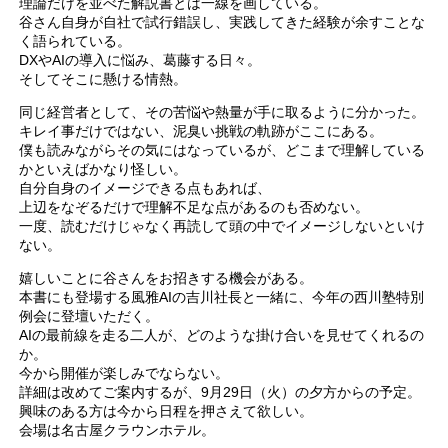
理論だけを並べた解説書とは一線を画している。
谷さん自身が自社で試行錯誤し、実践してきた経験が余すことな
く語られている。
DXやAIの導入に悩み、葛藤する日々。
そしてそこに懸ける情熱。
同じ経営者として、その苦悩や熱量が手に取るように分かった。
キレイ事だけではない、泥臭い挑戦の軌跡がここにある。
僕も読みながらその気にはなっているが、どこまで理解している
かといえばかなり怪しい。
自分自身のイメージできる点もあれば、
上辺をなぞるだけで理解不足な点があるのも否めない。
一度、読むだけじゃなく再読して頭の中でイメージしないといけ
ない。
嬉しいことに谷さんをお招きする機会がある。
本書にも登場する風雅AIの吉川社長と一緒に、今年の西川塾特別
例会に登壇いただく。
AIの最前線を走る二人が、どのような掛け合いを見せてくれるの
か。
今から開催が楽しみでならない。
詳細は改めてご案内するが、9月29日（火）の夕方からの予定。
興味のある方は今から日程を押さえて欲しい。
会場は名古屋クラウンホテル。