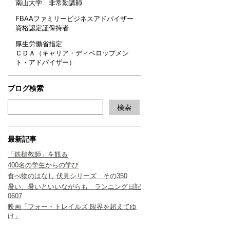
南山大学 非常勤講師
FBAAファミリービジネスアドバイザー
資格認定証保持者
厚生労働省指定
ＣＤＡ（キャリア・ディベロップメン
ト・アドバイザー）
ブログ検索
最新記事
「鉄槌教師」を観る
400名の学生からの学び
食べ物のはなし 伏見シリーズ その350
暑い、暑いといいながらも ランニング日記
0607
映画「フォー・トレイルズ 限界を超えてゆ
け」