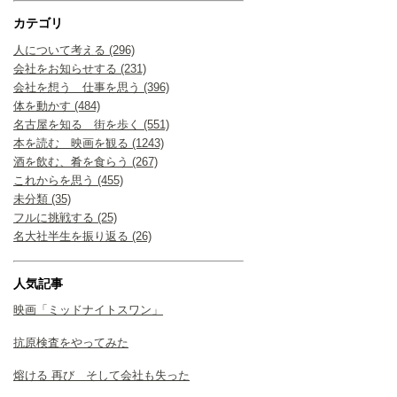
カテゴリ
人について考える (296)
会社をお知らせする (231)
会社を想う 仕事を思う (396)
体を動かす (484)
名古屋を知る 街を歩く (551)
本を読む 映画を観る (1243)
酒を飲む、肴を食らう (267)
これからを思う (455)
未分類 (35)
フルに挑戦する (25)
名大社半生を振り返る (26)
人気記事
映画「ミッドナイトスワン」
抗原検査をやってみた
熔ける 再び そして会社も失った