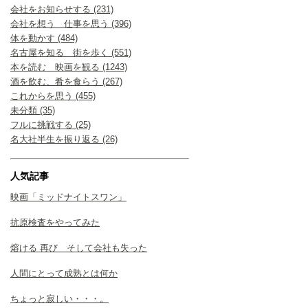
会社をお知らせする (231)
会社を想う 仕事を思う (396)
体を動かす (484)
名古屋を知る 街を歩く (551)
本を読む 映画を観る (1243)
酒を飲む、肴を食らう (267)
これからを思う (455)
未分類 (35)
フルに挑戦する (25)
名大社半生を振り返る (26)
人気記事
映画「ミッドナイトスワン」
抗原検査をやってみた
熔ける 再び そして会社も失った
人間にとって成熟とは何か
ちょっと寂しい・・・。