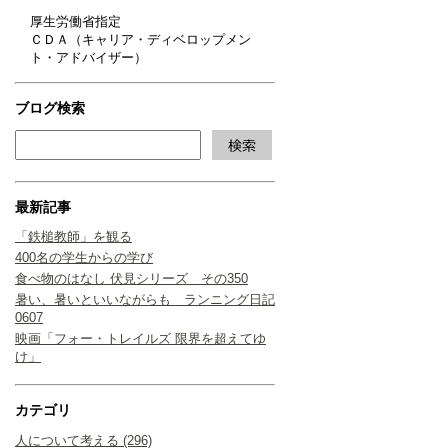
厚生労働省指定
ＣＤＡ（キャリア・ディベロップメン
ト・アドバイザー）
ブログ検索
最新記事
「鉄槌教師」を観る
400名の学生からの学び
食べ物のはなし 伏見シリーズ その350
暑い、暑いといいながらも ランニング日記
0607
映画「フォー・トレイルズ 限界を超えてゆ
け」
カテゴリ
人について考える (296)