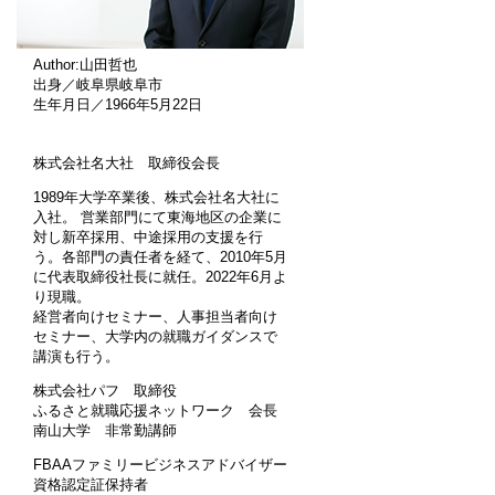
Author:山田哲也
出身／岐阜県岐阜市
生年月日／1966年5月22日
株式会社名大社 取締役会長
1989年大学卒業後、株式会社名大社に
入社。 営業部門にて東海地区の企業に
対し新卒採用、中途採用の支援を行
う。各部門の責任者を経て、2010年5月
に代表取締役社長に就任。2022年6月よ
り現職。
経営者向けセミナー、人事担当者向け
セミナー、大学内の就職ガイダンスで
講演も行う。
株式会社パフ 取締役
ふるさと就職応援ネットワーク 会長
南山大学 非常勤講師
FBAAファミリービジネスアドバイザー
資格認定証保持者