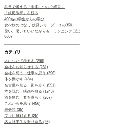
秩父で考える「未来につなぐ経営」
「鉄槌教師」を観る
400名の学生からの学び
食べ物のはなし 伏見シリーズ その350
暑い、暑いといいながらも ランニング日記
0607
カテゴリ
人について考える (296)
会社をお知らせする (231)
会社を想う 仕事を思う (396)
体を動かす (484)
名古屋を知る 街を歩く (551)
本を読む 映画を観る (1243)
酒を飲む、肴を食らう (267)
これからを思う (456)
未分類 (35)
フルに挑戦する (25)
名大社半生を振り返る (26)