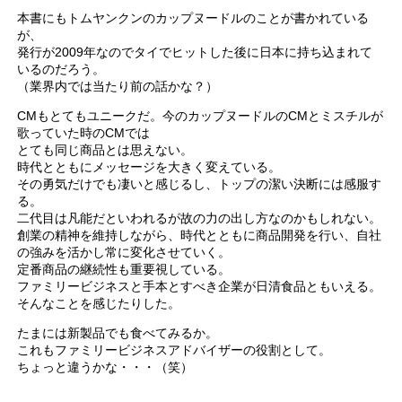
本書にもトムヤンクンのカップヌードルのことが書かれている
が、
発行が2009年なのでタイでヒットした後に日本に持ち込まれて
いるのだろう。
（業界内では当たり前の話かな？）
CMもとてもユニークだ。今のカップヌードルのCMとミスチルが
歌っていた時のCMでは
とても同じ商品とは思えない。
時代とともにメッセージを大きく変えている。
その勇気だけでも凄いと感じるし、トップの潔い決断には感服す
る。
二代目は凡能だといわれるが故の力の出し方なのかもしれない。
創業の精神を維持しながら、時代とともに商品開発を行い、自社
の強みを活かし常に変化させていく。
定番商品の継続性も重要視している。
ファミリービジネスと手本とすべき企業が日清食品ともいえる。
そんなことを感じたりした。
たまには新製品でも食べてみるか。
これもファミリービジネスアドバイザーの役割として。
ちょっと違うかな・・・（笑）