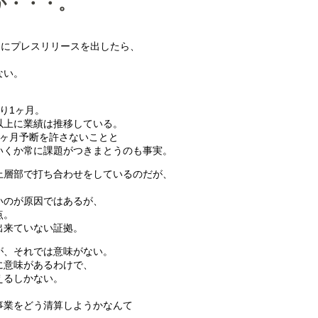
か・・・。
々にプレスリリースを出したら、
ない。
り1ヶ月。
以上に業績は推移している。
1ヶ月予断を許さないことと
いくか常に課題がつきまとうのも事実。
上層部で打ち合わせをしているのだが、
。
いのが原因ではあるが、
点。
出来ていない証拠。
が、それでは意味がない。
に意味があるわけで、
えるしかない。
事業をどう清算しようかなんて