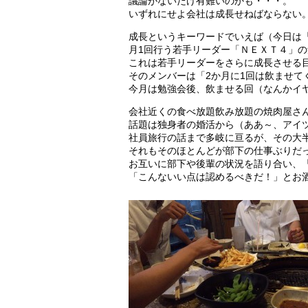
議論がないだけ有難いのかも・・・。
いずれにせよ会社は成長せねばならない
成長というキーワードでいえば（今日は
月1回行う若手リーダー「ＮＥＸＴ４」
これは若手リーダーをさらに成長させる
そのメンバーは「2か月に1回は飲ませて
今月は勉強会後、飲ませる回（なんかイ
会社近くの食べ放題飲み放題の焼肉屋さ
話題は独身者の婚活から（ああ～、アイ
社員旅行の話まで多岐に亘るが、その大
それもそのほとんどが部下の仕事ぶりだ
お互いに部下や後輩の状況を語り合い、
「こんないい点は認めるべきだ！」とお