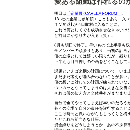
愛ある組織は作れるの
明日は
「企業展×CAREEA FORUM」
。
131社の企業に参加頂くこともあり、久
ＴＶ局2社が当日取材に入ることに。
これは何としてでも成功させなきゃいけ
と前日にかなり力が入る（笑）。
8月も明日で終了。早いもので上半期も残
全メンバーの頑張りもあり、当初の計画
僕の立場としては嬉しい限りだが、残り
下半期も目白押しの企画をどうこなして
課題といえば来期の計画について、いま
まだまだ考えが噛み合わないことが多い
僕の想いに対しての計画が練られていな
ついカッとなってしまうのは大きな反省
それは僕の伝え方と全体共有がまだまだ
自分で全てやってしまえば早いのだろう
各々の立場で自分の責任を遂行すること
ここは時間と戦いながらもじっくりと構
ただこれも前向きな仕事。
資金繰りをどうしようとか、あの不採算