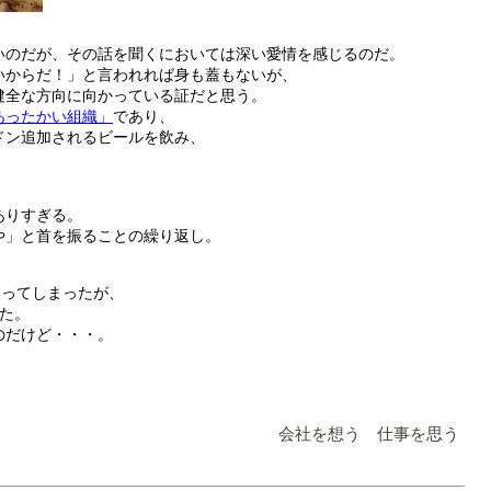
いのだが、その話を聞くにおいては深い愛情を感じるのだ。
いからだ！」と言われれば身も蓋もないが、
健全な方向に向かっている証だと思う。
あったかい組織」
であり、
ドン追加されるビールを飲み、
ありすぎる。
や」と首を振ることの繰り返し。
なってしまったが、
た。
のだけど・・・。
会社を想う 仕事を思う