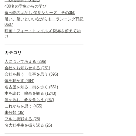
400名の学生からの学び
食べ物のはなし 伏見シリーズ その350
暑い、暑いといいながらも ランニング日記
0607
映画「フォー・トレイルズ 限界を超えてゆ
け」
カテゴリ
人について考える (296)
会社をお知らせする (231)
会社を想う 仕事を思う (396)
体を動かす (484)
名古屋を知る 街を歩く (551)
本を読む 映画を観る (1243)
酒を飲む、肴を食らう (267)
これからを思う (455)
未分類 (35)
フルに挑戦する (25)
名大社半生を振り返る (26)