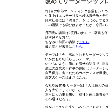
改めてリーダーシップ
2日目の中部マーケティング会議もいく
午前中はエステー社長の鈴木貴子氏と丹
鈴木社長には「消臭力」をはじめとする
この講演でも学びは多かったが、今日の
丹羽氏の講演は2度目の参加で、著書も
結構好きな方だ。
ちなみに前回の講演は
こちら
。
最近読んだ著書は
こちら
。
テーマは「今、求められるリーダーシッ
いかにも丹羽氏らしいテーマ。
いつものように歯に衣着せぬ語りで、現
最近の企業の不祥事の原因はリーダーシ
自己保身に走ったためガバナンスが機能
東芝のケースはまさにこれ。
会社や経営者(リーダー)は「人は最大の
人を大切にしていない。
本当に人の事を想い、精神と体に栄養を
その通りだろう。
僕がどこまで出来ているかはともかく（