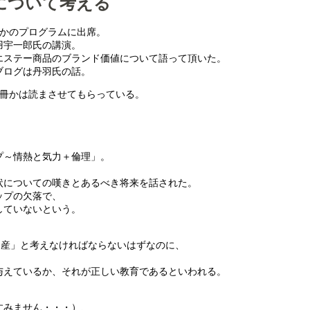
について考える
つかのプログラムに出席。
羽宇一郎氏の講演。
エステー商品のブランド価値について語って頂いた。
ブログは丹羽氏の話。
何冊かは読まさせてもらっている。
プ～情熱と気力＋倫理」。
状についての嘆きとあるべき将来を話された。
ップの欠落で、
していないという。
資産」と考えなければならないはずなのに、
与えているか、それが正しい教育であるといわれる。
すみません・・・）、