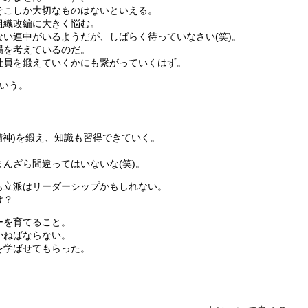
そこしか大切なものはないといえる。
組織改編に大きく悩む。
い連中がいるようだが、しばらく待っていなさい(笑)。
場を考えているのだ。
社員を鍛えていくかにも繋がっていくはず。
いう。
精神)を鍛え、知識も習得できていく。
んざら間違ってはいないな(笑)。
も立派はリーダーシップかもしれない。
け？
ーを育てること。
かねばならない。
を学ばせてもらった。