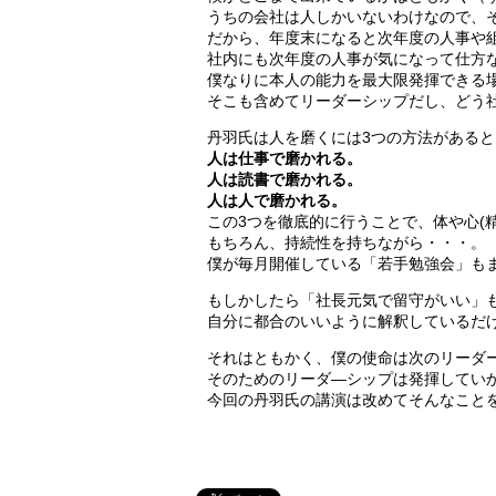
うちの会社は人しかいないわけなので、
だから、年度末になると次年度の人事や
社内にも次年度の人事が気になって仕方な
僕なりに本人の能力を最大限発揮できる
そこも含めてリーダーシップだし、どう
丹羽氏は人を磨くには3つの方法があると
人は仕事で磨かれる。
人は読書で磨かれる。
人は人で磨かれる。
この3つを徹底的に行うことで、体や心(
もちろん、持続性を持ちながら・・・。
僕が毎月開催している「若手勉強会」もま
もしかしたら「社長元気で留守がいい」
自分に都合のいいように解釈しているだ
それはともかく、僕の使命は次のリーダ
そのためのリーダ―シップは発揮してい
今回の丹羽氏の講演は改めてそんなこと