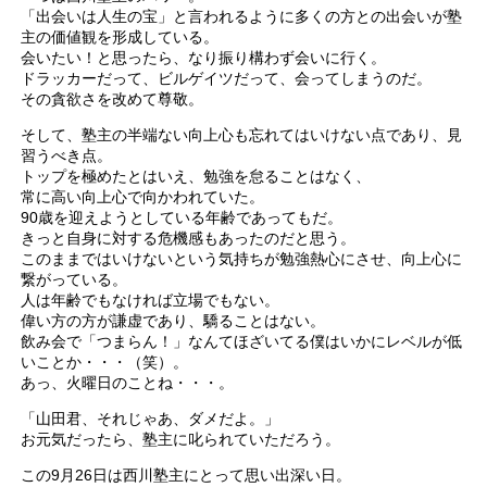
「出会いは人生の宝」と言われるように多くの方との出会いが塾
主の価値観を形成している。
会いたい！と思ったら、なり振り構わず会いに行く。
ドラッカーだって、ビルゲイツだって、会ってしまうのだ。
その貪欲さを改めて尊敬。
そして、塾主の半端ない向上心も忘れてはいけない点であり、見
習うべき点。
トップを極めたとはいえ、勉強を怠ることはなく、
常に高い向上心で向かわれていた。
90歳を迎えようとしている年齢であってもだ。
きっと自身に対する危機感もあったのだと思う。
このままではいけないという気持ちが勉強熱心にさせ、向上心に
繋がっている。
人は年齢でもなければ立場でもない。
偉い方の方が謙虚であり、驕ることはない。
飲み会で「つまらん！」なんてほざいてる僕はいかにレベルが低
いことか・・・（笑）。
あっ、火曜日のことね・・・。
「山田君、それじゃあ、ダメだよ。」
お元気だったら、塾主に叱られていただろう。
この9月26日は西川塾主にとって思い出深い日。