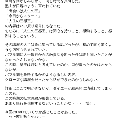
当時を懐かしみながら、同じ時間を共有した。
塾主が口癖のように言われていた
「出会いは人生の宝」
「今日からスタート」
「人生の三感王」
の内容はいい振り返りにもなった。
ちなみに「人生の三感王」は関心を持つこと、感動すること、感
謝することをいう。
その講演の大半は既に知っている話だったが、初めて聞く驚くよ
うな内容も含まれていた。
バブル期に大手銀行からの融資話を断った件は誰も聞いたことが
なかったんじゃないかな。
この時、塾主は時効と考えていたのか、口が滑ったのかはわから
ないが、
バブル期を象徴するかのような激しい内容。
クローズな講演会だったから話ができたのかもしれない。
詳細はここで明かさないが、ダイエーが結果的に消滅してしまっ
たのも、
この時期の拡大路線が影響している。
あまり銀行を信用するなということかな・・・（笑）。
今回のDVDでいくつか感じたことがあった。
一つは西川塾主のパワー。