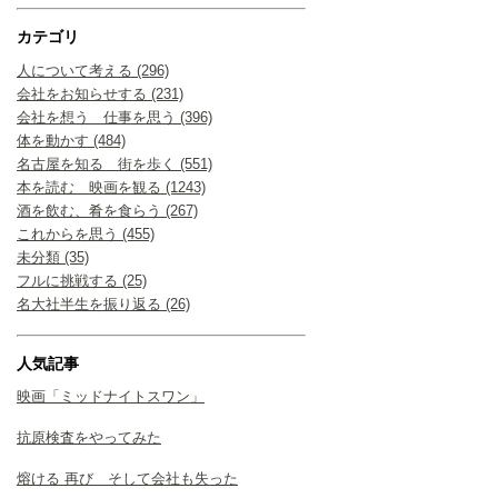
カテゴリ
人について考える (296)
会社をお知らせする (231)
会社を想う 仕事を思う (396)
体を動かす (484)
名古屋を知る 街を歩く (551)
本を読む 映画を観る (1243)
酒を飲む、肴を食らう (267)
これからを思う (455)
未分類 (35)
フルに挑戦する (25)
名大社半生を振り返る (26)
人気記事
映画「ミッドナイトスワン」
抗原検査をやってみた
熔ける 再び そして会社も失った