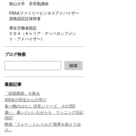
南山大学 非常勤講師
FBAAファミリービジネスアドバイザー
資格認定証保持者
厚生労働省指定
ＣＤＡ（キャリア・ディベロップメン
ト・アドバイザー）
ブログ検索
最新記事
「鉄槌教師」を観る
400名の学生からの学び
食べ物のはなし 伏見シリーズ その350
暑い、暑いといいながらも ランニング日記
0607
映画「フォー・トレイルズ 限界を超えてゆ
け」