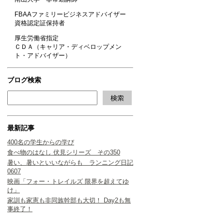
FBAAファミリービジネスアドバイザー
資格認定証保持者
厚生労働省指定
ＣＤＡ（キャリア・ディベロップメン
ト・アドバイザー）
ブログ検索
最新記事
400名の学生からの学び
食べ物のはなし 伏見シリーズ その350
暑い、暑いといいながらも ランニング日記
0607
映画「フォー・トレイルズ 限界を超えてゆ
け」
家訓も家憲も非同族幹部も大切！ Day2も無
事終了！