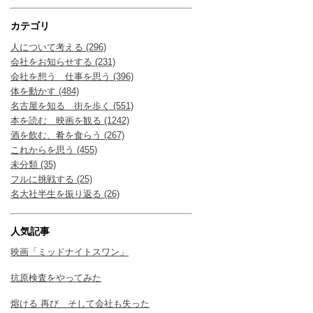
カテゴリ
人について考える (296)
会社をお知らせする (231)
会社を想う 仕事を思う (396)
体を動かす (484)
名古屋を知る 街を歩く (551)
本を読む 映画を観る (1242)
酒を飲む、肴を食らう (267)
これからを思う (455)
未分類 (35)
フルに挑戦する (25)
名大社半生を振り返る (26)
人気記事
映画「ミッドナイトスワン」
抗原検査をやってみた
熔ける 再び そして会社も失った