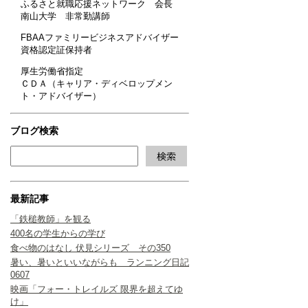
ふるさと就職応援ネットワーク 会長
南山大学 非常勤講師
FBAAファミリービジネスアドバイザー
資格認定証保持者
厚生労働省指定
ＣＤＡ（キャリア・ディベロップメン
ト・アドバイザー）
ブログ検索
最新記事
「鉄槌教師」を観る
400名の学生からの学び
食べ物のはなし 伏見シリーズ その350
暑い、暑いといいながらも ランニング日記
0607
映画「フォー・トレイルズ 限界を超えてゆ
け」