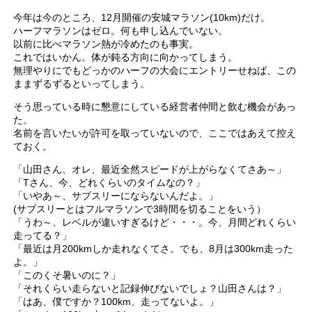
今年は今のところ、12月開催の安城マラソン(10km)だけ。
ハーフマラソンはゼロ。何も申し込んでいない。
以前に比べマラソン熱が冷めたのも事実。
これではいかん。体が鈍る方向に向かってしまう。
無理やりにでもどっかのハーフの大会にエントリーせねば、この
ままずるずるといってしまう。
そう思っている時に懇意にしている経営者仲間と飲む機会があっ
た。
名前を言いたいが許可を取っていないので、ここではあえて控え
ておく。
「山田さん、オレ、最近全然スピードが上がらなくてさあ～」
「Tさん、今、どれくらいのタイムなの？」
「いやあ～、サブスリーにならないんだよ。」
(サブスリーとはフルマラソンで3時間を切ることをいう）
「うわ～、レベルが違いすぎるけど・・・。今、月間どれくらい
走ってる？」
「最近は月200kmしか走れなくてさ。でも、8月は300km走った
よ。」
「このくそ暑いのに？」
「それくらい走らないと記録伸びないでしょ？山田さんは？」
「はあ、僕ですか？100km、走ってないよ。」