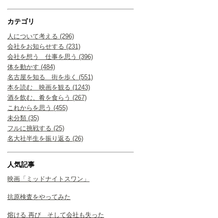
カテゴリ
人について考える (296)
会社をお知らせする (231)
会社を想う 仕事を思う (396)
体を動かす (484)
名古屋を知る 街を歩く (551)
本を読む 映画を観る (1243)
酒を飲む、肴を食らう (267)
これからを思う (455)
未分類 (35)
フルに挑戦する (25)
名大社半生を振り返る (26)
人気記事
映画「ミッドナイトスワン」
抗原検査をやってみた
熔ける 再び そして会社も失った