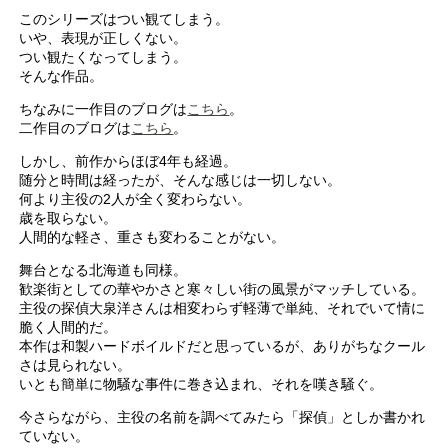
このシリーズはつい観てしまう。
いや、表現が正しくない。
つい観たくなってしまう。
そんな作品。
ちなみに一作目のブログは
こちら
。
二作目のブログは
こちら
。
しかし、前作からほぼ4年も経過。
随分と時間は経ったが、そんな感じは一切しない。
何より主役の2人が全く変わらない。
歳を取らない。
人間的な軽さ、重さも変わることがない。
舞台となる北海道も同様。
歓楽街としての華やかさと寒々しい街の風景がマッチしている。
主役の探偵大泉洋さんは相変わらず軽薄で単純、それでいて情に
脆く人間的だ。
本作は和製ハードボイルドだと思っているが、ありがちなクール
さは見られない。
いとも簡単に物騒な事件に巻き込まれ、それを嘆き騒ぐ。
今さらながら、主役の名前を調べてみたら「探偵」としか書かれ
ていない。