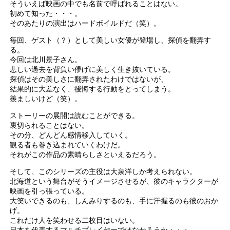
そういえば映画の中でも名前で呼ばれることはない。
初めて知った・・・。
そのあたりの演出はハードボイルドだ（笑）。
毎回、ゲスト（？）として美しい女優が登場し、探偵を翻弄す
る。
今回は北川景子さん。
悲しい過去を背負い儚げに美しく生き抜いている。
探偵はその美しさに翻弄されたわけではないが、
結果的に大差なく、後悔する行動をとってしまう。
羨ましいけど（笑）。
ストーリーの展開は読むことができる。
裏切られることはない。
その分、どんどん感情移入していく。
観る者も巻き込まれていくわけだ。
それがこの作品の素晴らしさといえるだろう。
そして、このシリーズの主役は大泉洋しか考えられない。
北海道という舞台がそうイメージさせるが、彼のキャラクターが
映画を引っ張っている。
大笑いできるのも、しんみりするのも、手に汗握るのも彼のおか
げ。
これだけ人を笑わせる二枚目はいない。