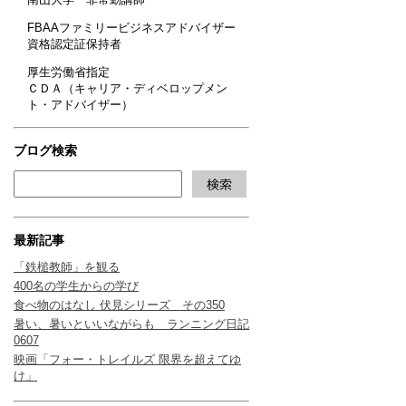
FBAAファミリービジネスアドバイザー
資格認定証保持者
厚生労働省指定
ＣＤＡ（キャリア・ディベロップメン
ト・アドバイザー）
ブログ検索
最新記事
「鉄槌教師」を観る
400名の学生からの学び
食べ物のはなし 伏見シリーズ その350
暑い、暑いといいながらも ランニング日記
0607
映画「フォー・トレイルズ 限界を超えてゆ
け」