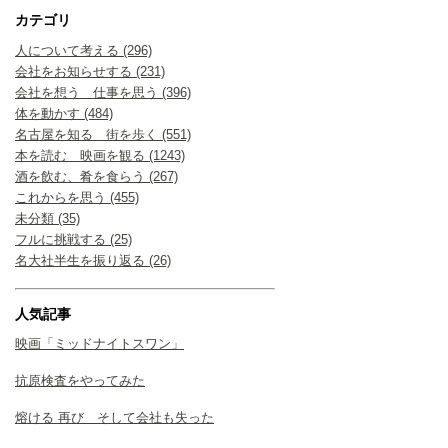
カテゴリ
人について考える (296)
会社をお知らせする (231)
会社を想う 仕事を思う (396)
体を動かす (484)
名古屋を知る 街を歩く (551)
本を読む 映画を観る (1243)
酒を飲む、肴を食らう (267)
これからを思う (455)
未分類 (35)
フルに挑戦する (25)
名大社半生を振り返る (26)
人気記事
映画「ミッドナイトスワン」
抗原検査をやってみた
熔ける 再び そして会社も失った