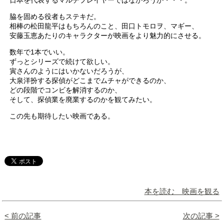
日本を代表するマルチプレイヤーではなかろうか・・・。
脇を固める役者もステキだ。
相棒の松田龍平はもちろんのこと、田口トモロヲ、マギー、
安藤玉恵あたりのキャラクターが映画をより魅力的にさせる。
数年で1本でいい。
ずっとシリーズで続けて欲しい。
寅さんのようにはいかないだろうが、
大泉洋扮する探偵がどこまでムチャができるのか、
どの段階でコンビを解消するのか、
そして、探偵業を廃業するのかを観てみたい。
この先も期待したい映画である。
本を読む 映画を観る
< 前の記事
次の記事 >