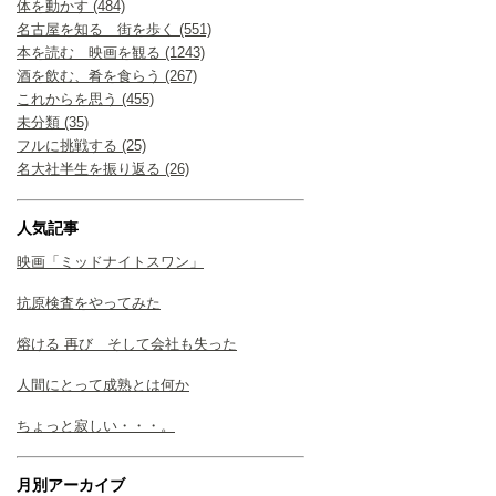
体を動かす (484)
名古屋を知る 街を歩く (551)
本を読む 映画を観る (1243)
酒を飲む、肴を食らう (267)
これからを思う (455)
未分類 (35)
フルに挑戦する (25)
名大社半生を振り返る (26)
人気記事
映画「ミッドナイトスワン」
抗原検査をやってみた
熔ける 再び そして会社も失った
人間にとって成熟とは何か
ちょっと寂しい・・・。
月別アーカイブ