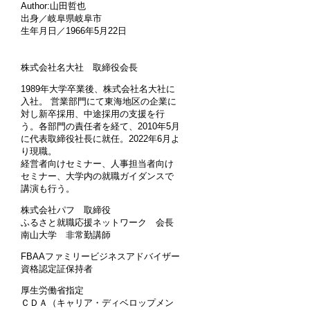
Author:山田哲也
出身／岐阜県岐阜市
生年月日／1966年5月22日
株式会社名大社 取締役会長
1989年大学卒業後、株式会社名大社に
入社。 営業部門にて東海地区の企業に
対し新卒採用、中途採用の支援を行
う。各部門の責任者を経て、2010年5月
に代表取締役社長に就任。2022年6月よ
り現職。
経営者向けセミナー、人事担当者向け
セミナー、大学内の就職ガイダンスで
講演も行う。
株式会社パフ 取締役
ふるさと就職応援ネットワーク 会長
南山大学 非常勤講師
FBAAファミリービジネスアドバイザー
資格認定証保持者
厚生労働省指定
ＣＤＡ（キャリア・ディベロップメン