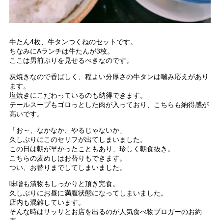
牛たん4枚、牛タンつくねのセットです。
ちなみにAランチは牛たんが3枚。
ここは男前ぶりを見せるべきなのです。
炭焼きなので香ばしく、程よい分厚さの牛タンは噛み応えがあり
ます。
塩焼きにこだわっているのも納得できます。
テールスープもゴロっとした肉が入っており、こちらも納得感が
高いです。
「お～、なかなか、やるじゃないか」
久しぶりにこのセリフが出てしまいました。
この日は朝が早かったこともあり、珍しく朝食抜き。
こちらの麦めしはお替りもできます。
つい、お替りまでしてしまいました。
味噌も漬物もしっかりと頂き完食。
久しぶりにお昼に満腹状態になってしまいました。
店内も混雑しています。
そんな時はサッサとお店を出るのが人気食べ物ブロガーのお約