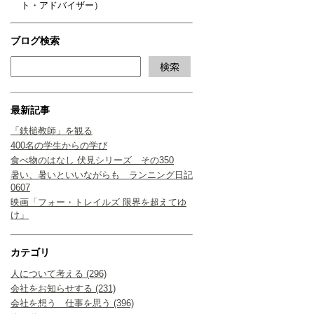
ト・アドバイザー）
ブログ検索
最新記事
「鉄槌教師」を観る
400名の学生からの学び
食べ物のはなし 伏見シリーズ その350
暑い、暑いといいながらも ランニング日記
0607
映画「フォー・トレイルズ 限界を超えてゆ
け」
カテゴリ
人について考える (296)
会社をお知らせする (231)
会社を想う 仕事を思う (396)