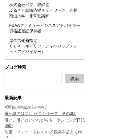
株式会社パフ 取締役
ふるさと就職応援ネットワーク 会長
南山大学 非常勤講師
FBAAファミリービジネスアドバイザー
資格認定証保持者
厚生労働省指定
ＣＤＡ（キャリア・ディベロップメン
ト・アドバイザー）
ブログ検索
最新記事
400名の学生からの学び
食べ物のはなし 伏見シリーズ その350
暑い、暑いといいながらも ランニング日記
0607
映画「フォー・トレイルズ 限界を超えてゆ
け」