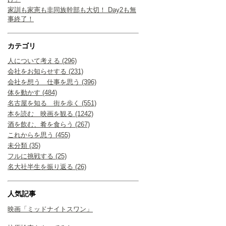
家訓も家憲も非同族幹部も大切！ Day2も無
事終了！
カテゴリ
人について考える (296)
会社をお知らせする (231)
会社を想う 仕事を思う (396)
体を動かす (484)
名古屋を知る 街を歩く (551)
本を読む 映画を観る (1242)
酒を飲む、肴を食らう (267)
これからを思う (455)
未分類 (35)
フルに挑戦する (25)
名大社半生を振り返る (26)
人気記事
映画「ミッドナイトスワン」