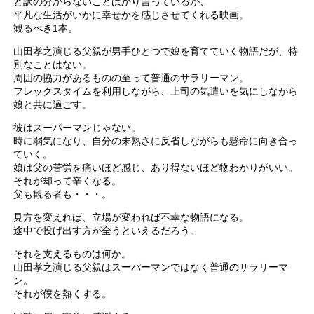
と訳の分からないことばかり言っているが、
平凡な生活がいかに幸せかを感じさせてくれる映画。
観るべき1本。
山田孝之演じる父親が男手ひとつで娘を育てていく物語だが、特
別なことはない。
周囲の協力があるものの至って普通のサラリーマン。
フレックスタイムを利用しながら、上司の気遣いを気にしながら
娘と共に過ごす。
彼はスーパーマンじゃない。
時に弱気になり、自分の未熟さに反省しながらも懸命に向き合っ
ていく。
娘は父の苦労を痛いほど感じ、あり得ないほど物わかりがいい。
それが却って辛くなる。
父も観る者も・・・。
見方を変えれば、立場が変われば不幸な物語になる。
途中で投げ出す方が全うといえるだろう。
それを支えるものは何か。
山田孝之演じる父親はスーパーマンではなく普通のサラリーマ
ン。
それが僕を熱くする。