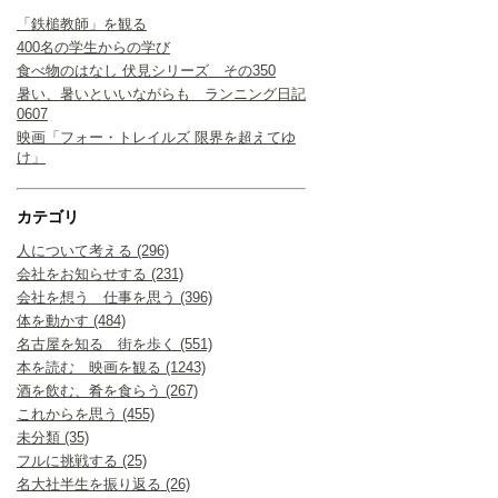
「鉄槌教師」を観る
400名の学生からの学び
食べ物のはなし 伏見シリーズ その350
暑い、暑いといいながらも ランニング日記
0607
映画「フォー・トレイルズ 限界を超えてゆ
け」
カテゴリ
人について考える (296)
会社をお知らせする (231)
会社を想う 仕事を思う (396)
体を動かす (484)
名古屋を知る 街を歩く (551)
本を読む 映画を観る (1243)
酒を飲む、肴を食らう (267)
これからを思う (455)
未分類 (35)
フルに挑戦する (25)
名大社半生を振り返る (26)