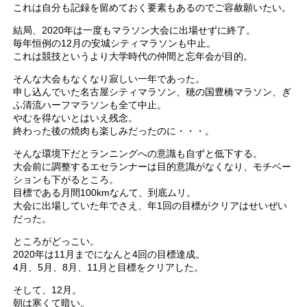
これは自分も記録を留めておく要素もあるのでご容赦願いたい。
結局、2020年は一度もマラソン大会に出場せずに終了。
毎年恒例の12月の安城シティマラソンも中止。
これは競技というより大学時代の仲間と忘年会が目的。
そんな大会もなくなり寂しい一年であった。
申し込んでいた名古屋シティマラソン、穂の国豊橋マラソン、ぎ
ふ清流ハーフマラソンも全て中止。
やむを得ないとはいえ残念。
終わった後の焼肉も楽しみだったのに・・・。
そんな環境下だとランニングへの意識も自ずと低下する。
大会前に調整するエセランナーは目的意識がなくなり、モチベー
ションも下がるところ。
目標である月間100kmなんて、到底ムリ。
大会に出場していた年でさえ、年1回の目標がクリアはせいぜい
だった。
ところがどっこい。
2020年は11月までになんと4回の目標達成。
4月、5月、8月、11月と目標をクリアした。
そして、12月。
朝は寒くて暗い。