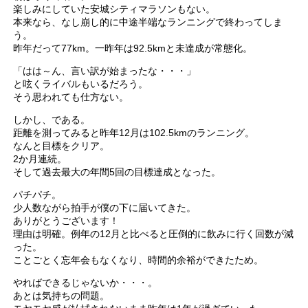
楽しみにしていた安城シティマラソンもない。
本来なら、なし崩し的に中途半端なランニングで終わってしま
う。
昨年だって77km。一昨年は92.5kmと未達成が常態化。
「はは～ん、言い訳が始まったな・・・」
と呟くライバルもいるだろう。
そう思われても仕方ない。
しかし、である。
距離を測ってみると昨年12月は102.5kmのランニング。
なんと目標をクリア。
2か月連続。
そして過去最大の年間5回の目標達成となった。
パチパチ。
少人数ながら拍手が僕の下に届いてきた。
ありがとうございます！
理由は明確。例年の12月と比べると圧倒的に飲みに行く回数が減
った。
ことごとく忘年会もなくなり、時間的余裕ができたため。
やればできるじゃないか・・・。
あとは気持ちの問題。