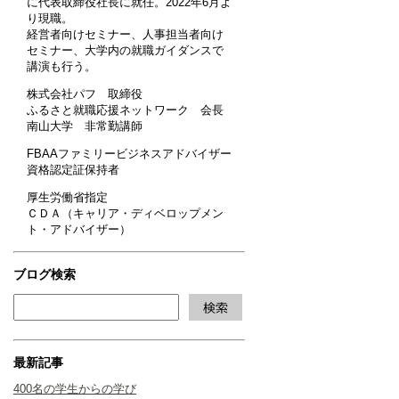
に代表取締役社長に就任。2022年6月よ
り現職。
経営者向けセミナー、人事担当者向け
セミナー、大学内の就職ガイダンスで
講演も行う。
株式会社パフ 取締役
ふるさと就職応援ネットワーク 会長
南山大学 非常勤講師
FBAAファミリービジネスアドバイザー
資格認定証保持者
厚生労働省指定
ＣＤＡ（キャリア・ディベロップメン
ト・アドバイザー）
ブログ検索
最新記事
400名の学生からの学び