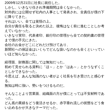
2009年12月21日に社長に就任した。
しかし、いきなり任され準備期間は全くなかった。
対外的には公開せず社内の人事として発表され、全責任が僕の下
に降りてきた。
それはいい。全ては覚悟の上。
自分が責任を取ると決めた以上、後悔はなく前に進むことしか考
えていなかった。
いきなり実印、代表者印、銀行印の管理から全ての契約書の管理
まで僕の手元にきた。
会社のお金がどこにどれだけ預けてあり、
新聞社への保証金はいくらでどんな扱いなのかも全くといってい
いほど知らなかった。
経理面、財務面に関しては無知だった。
初めて見せられる資料に「ほ～」とか「はあ～」とかうなずくこ
としかできなかった。
今思えば、あんな知識のない者がよく社長を引き受けたと感心す
る。
無知は時に強い。勢いをつけるものだ。
そんなことより営業面、組織面の方が僕にとっては不安材料であ
った。
どん底の業績をどう復活させるか、赤字垂れ流しの状態をどう食
い止めるかが大きなテーマだった。