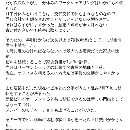
だが次長以上が月半分休みのワークシェアリングはいかにも不憫
だった。
月半分休みということは、交代交代で休むようなものなので、
同じ会社でも顔を合わすことがほとんどない状態をさす。
それはさすがにまずかった。意志の疎通が全く計れない。
古い付き合いでも統率は取りにくい。
そのため、年明けからは次長以上は7割の出勤として、助成金制
度も申請をした。
同時に進めなければならないのは最大の固定費だった家賃の圧
縮。
ビルを移転することで家賃負担が1／3の計算。
当時はリーマンショックの影響で名古屋の地価も下落。
現在、オフィスを構える丸の内周辺は家賃の交渉がしやすかっ
た。
まだ建築中だった現在のビルとの交渉がうまく進み3月下旬に移
転をすることが決まった。
新築ビルがオープンすると共に移転できるのは新しい門出として
はうってつけ。
メンバーのモチベーションも上げることができた。
その一方でビル移転に絡む原状回復が思った以上に費用がかさん
だ。