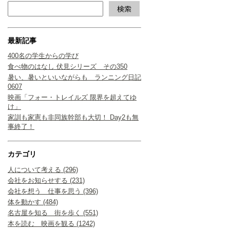
最新記事
400名の学生からの学び
食べ物のはなし 伏見シリーズ その350
暑い、暑いといいながらも ランニング日記
0607
映画「フォー・トレイルズ 限界を超えてゆ
け」
家訓も家憲も非同族幹部も大切！ Day2も無
事終了！
カテゴリ
人について考える (296)
会社をお知らせする (231)
会社を想う 仕事を思う (396)
体を動かす (484)
名古屋を知る 街を歩く (551)
本を読む 映画を観る (1242)