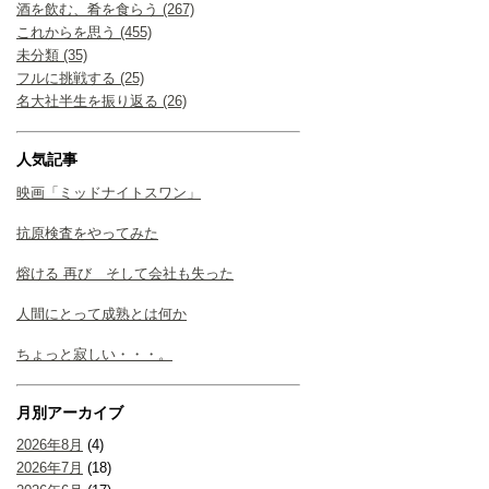
酒を飲む、肴を食らう (267)
これからを思う (455)
未分類 (35)
フルに挑戦する (25)
名大社半生を振り返る (26)
人気記事
映画「ミッドナイトスワン」
抗原検査をやってみた
熔ける 再び そして会社も失った
人間にとって成熟とは何か
ちょっと寂しい・・・。
月別アーカイブ
2026年8月
(4)
2026年7月
(18)