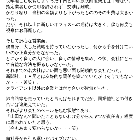
長年過ごし改装しまくった中日ビルの原状回復費用は半端ない。
指定業者しか使用を許されず、交渉は難航。
かなり粘り、当初の金額よりも下がったもののその出費は大きか
った。
だが、それ以上に新しいオフィスへの期待は大きく、僕も何度も
視察にお邪魔した。
そして肝心な営業面。
僕自身、大した戦略を持っていなかったし、何から手を付けてい
いのか正直分からなかった。
とにかく多くの人に会い、多くの情報を集め、今後、会社にとっ
て有益な方法を探るしかなかった。
それまでの名大社はいい面も悪い面も閉鎖的な会社だった。
新聞社、ＴＶ局とは友好的な関係を築いていたが（そうでもない
か・・・苦笑）、
クライアント以外の企業とは付き合いが皆無だった。
独自路線を走っていたと言えばそれまでだが、同業他社との付き
合いは途絶えていた。
それがより会社のベールを包む状態であり、
「山田なんて聞いたこともないわけ分からんヤツが責任者」程度
に思われていたと思う。
（今もあまり変わらないか・・・笑）
前社長から引き継いだパイプはない。