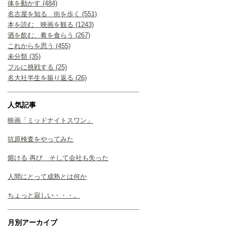
体を動かす (484)
名古屋を知る 街を歩く (551)
本を読む 映画を観る (1243)
酒を飲む、肴を食らう (267)
これからを思う (455)
未分類 (35)
フルに挑戦する (25)
名大社半生を振り返る (26)
人気記事
映画「ミッドナイトスワン」
抗原検査をやってみた
熔ける 再び そして会社も失った
人間にとって成熟とは何か
ちょっと寂しい・・・。
月別アーカイブ