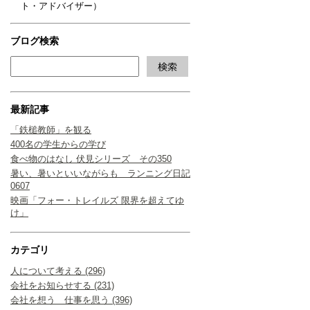
ト・アドバイザー）
ブログ検索
最新記事
「鉄槌教師」を観る
400名の学生からの学び
食べ物のはなし 伏見シリーズ その350
暑い、暑いといいながらも ランニング日記
0607
映画「フォー・トレイルズ 限界を超えてゆ
け」
カテゴリ
人について考える (296)
会社をお知らせする (231)
会社を想う 仕事を思う (396)