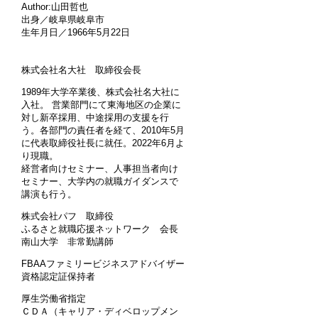
Author:山田哲也
出身／岐阜県岐阜市
生年月日／1966年5月22日
株式会社名大社 取締役会長
1989年大学卒業後、株式会社名大社に
入社。 営業部門にて東海地区の企業に
対し新卒採用、中途採用の支援を行
う。各部門の責任者を経て、2010年5月
に代表取締役社長に就任。2022年6月よ
り現職。
経営者向けセミナー、人事担当者向け
セミナー、大学内の就職ガイダンスで
講演も行う。
株式会社パフ 取締役
ふるさと就職応援ネットワーク 会長
南山大学 非常勤講師
FBAAファミリービジネスアドバイザー
資格認定証保持者
厚生労働省指定
ＣＤＡ（キャリア・ディベロップメン