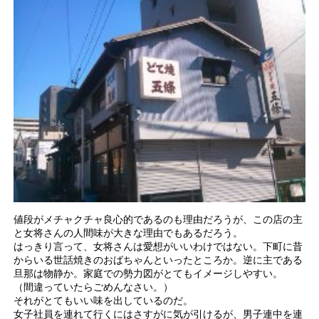
値段がメチャクチャ良心的であるのも理由だろうが、この店の主
と女将さんの人間味が大きな理由でもあるだろう。
はっきり言って、女将さんは愛想がいいわけではない。下町に昔
からいる世話焼きのおばちゃんといったところか。逆に主である
旦那は物静か。家庭での勢力図がとてもイメージしやすい。
（間違っていたらごめんなさい。）
それがとてもいい味を出しているのだ。
女子社員を連れて行くにはさすがに気が引けるが、男子連中を連