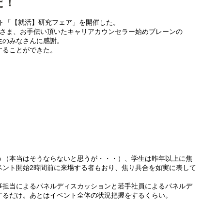
だ！
ント「【就活】研究フェア」を開催した。
なさま、お手伝い頂いたキャリアカウンセラー始めブレーンの
生のみなさんに感謝。
することができた。
う（本当はそうならないと思うが・・・）、学生は昨年以上に焦
ベント開始2時間前に来場する者もおり、焦り具合を如実に表して
事担当によるパネルディスカッションと若手社員によるパネルデ
するだけ。あとはイベント全体の状況把握をするくらい。