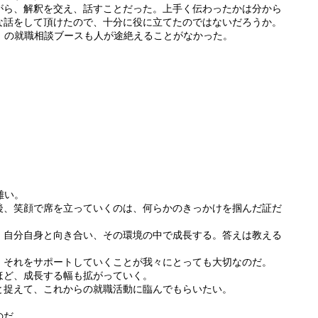
がら、解釈を交え、話すことだった。上手く伝わったかは分から
な話をして頂けたので、十分に役に立てたのではないだろうか。
）の就職相談ブースも人が途絶えることがなかった。
難い。
後、笑顔で席を立っていくのは、何らかのきっかけを掴んだ証だ
、自分自身と向き合い、その環境の中で成長する。答えは教える
、それをサポートしていくことが我々にとっても大切なのだ。
ほど、成長する幅も拡がっていく。
と捉えて、これからの就職活動に臨んでもらいたい。
のだ。