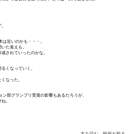
ず。
。
日本は近いのかも・・・。
聞いた覚えも。
形成されていったのかな。
。
明るくなっていく。
たくなった。
ション部グランプリ受賞の影響もあるだろうが、
けね。
本を読む 映画を観る