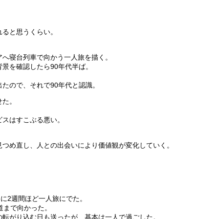
。
れると思うくらい。
アへ寝台列車で向かう一人旅を描く。
景を確認したら90年代半ば。
たので、それで90年代と認識。
せた。
ビスはすこぶる悪い。
見つめ直し、人との出会いにより価値観が変化していく。
冬に2週間ほど一人旅にでた。
道まで向かった。
の転がり込む日も送ったが、基本は一人で過ごした。