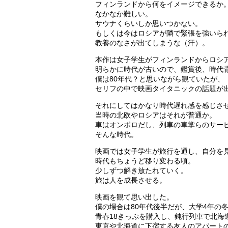
フィンランドから何をイメージできるか
なかなか難しい。
サウナくらいしか思いつかない。
もしくは今はロシアが隣で緊張を強いら
教養のなさが出てしまうな（汗）。
本作は女子学生がフィンランドからロシ
明らかに時代が古いので、鑑賞後、時代背
僕は80年代？と思いながら観ていたが、
セリフの中で映画タイタニックの話題が出
それにしてはかなり時代遅れ感を感じさ
当時の北欧やロシアはそれが普通か。
車はオンボロだし、列車の車掌らのサー
そんな時代。
映画では女子学生が旅行を通し、自分を
時代もちょうど移り変わる頃。
少しずつ解き放たれていく。
旅は人を成長させる。
映画を観て思い出した。
僕の場合は80年代後半だが、大学4年の
青春18きっぷを購入し、鈍行列車で北海
東京や北海道に下宿する友人のアパート