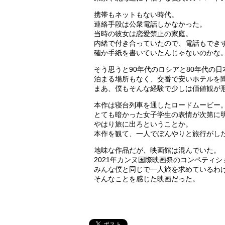
携帯もネットもない時代。
連絡手段は公衆電話しかなかった。
当時の彼女は恋愛禁止の家庭。
内緒で付き合っていたので、電話もでき
確か手紙を書いていたんじゃないのかな
そう思うと90年代のロシアと80年代の
泊まる場所もなく、交番で安いホテルを
まあ、僕もそんな経験で少しは価値観が
本作は寝台列車を通したロードムービー
とても暗かった女子学生の表情が次第に
やはり旅に出ろということか。
本作を観て、一人でぼんやりと旅行がし
地味な作品だが、映画館は混んでいた。
2021年カンヌ国際映画祭のコンペティ
みんな僕と同じで一人旅を求めているわ
そんなことを感じた映画だった。