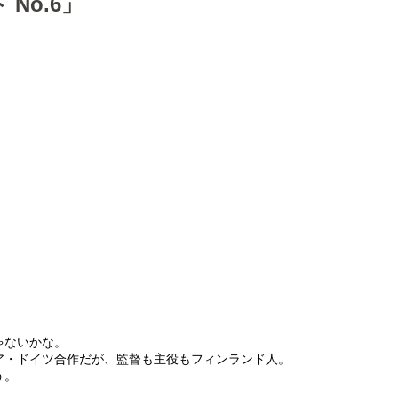
No.6」
ゃないかな。
ア・ドイツ合作だが、監督も主役もフィンランド人。
う。