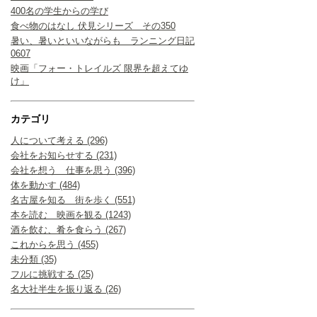
400名の学生からの学び
食べ物のはなし 伏見シリーズ その350
暑い、暑いといいながらも ランニング日記
0607
映画「フォー・トレイルズ 限界を超えてゆ
け」
カテゴリ
人について考える (296)
会社をお知らせする (231)
会社を想う 仕事を思う (396)
体を動かす (484)
名古屋を知る 街を歩く (551)
本を読む 映画を観る (1243)
酒を飲む、肴を食らう (267)
これからを思う (455)
未分類 (35)
フルに挑戦する (25)
名大社半生を振り返る (26)