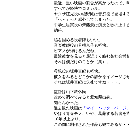
最近、重い映画の割合が高かったので、
すべてが軽快でコミカル。
ヤクザ狂児役の綾野剛は音痴役で登場す
「へ～」っと感心してしまった。
中学生聡実役の齋藤潤は演技と歌の上手
納得。
脇を固める役者陣もいい。
音楽教師役の芳根京子も軽快。
ピアノが弾けるんだね。
最近彼女を見ると最近よく絡む某社会労
それは僕だけのことか（笑）。
母親役の坂井真紀も軽快。
彼女をみるとどこかの誰かをイメージさ
それは坂井真紀に失礼ですね・・・。
監督は山下敦弘氏。
改めて調べてみると愛知県出身。
知らんかった。
過去観た映画は
「マイ・バック・ページ
やはり青春モノ、いや、葛藤する若者を
10年以上ぶり。
この間に制作された作品も観てみるか・