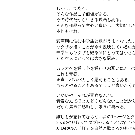
しかし、である。
そんな作品こそ価値がある。
今の時代だから生きる映画もある。
そんな作品って意外と多いし、大切にし
本作もそれ。
変声期に悩む中学生と歌がうまくなりた
ヤクザを描くことが今を反映しているの
中学生もヤクザも観る側にとっては小さ
ただ本人にとっては大きな悩み。
カラオケを通し心を通わせお互いにとっ
これも青春。
正直、バカバカしく思えることもある。
もっとやることもあるでしょと言いたく
いやいや、それが青春なんだ。
青春なんてほとんどくだらないことばか
だから素直に感動し、素直に喜べる。
誰しもが忘れてならない昔の1ページと
2人のやり取りでダブらせることはない
X JAPANの「紅」を自然と歌えるのも