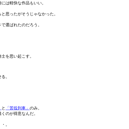
時には軽快な作品もいい。
ると思ったがそうじゃなかった。
さで選ばれたのだろう。
務士を思い起こす。
せる。
」
と
「苦役列車」
のみ。
描くのが得意なんだ。
・・。