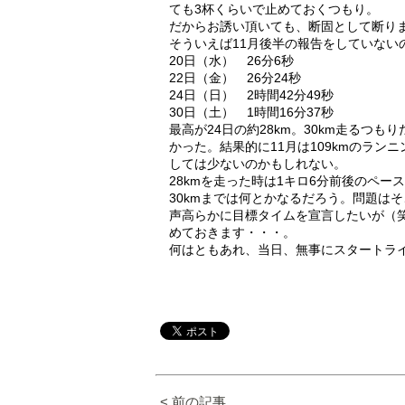
ても3杯くらいで止めておくつもり。
だからお誘い頂いても、断固として断り
そういえば11月後半の報告をしていない
20日（水） 26分6秒
22日（金） 26分24秒
24日（日） 2時間42分49秒
30日（土） 1時間16分37秒
最高が24日の約28km。30km走るつ
かった。結果的に11月は109kmのラ
しては少ないのかもしれない。
28kmを走った時は1キロ6分前後のペ
30kmまでは何とかなるだろう。問題は
声高らかに目標タイムを宣言したいが（
めておきます・・・。
何はともあれ、当日、無事にスタートラ
< 前の記事