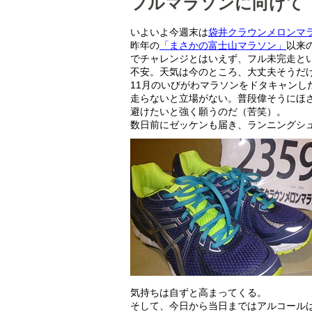
フルマラソンに向けて 
いよいよ今週末は
袋井クラウンメロンマ
昨年の
「まさかの富士山マラソン」
以来
でチャレンジとはいえず、フル未完走と
不安。天気は今のところ、大丈夫そうだ
11月のいびがわマラソンをドタキャン
走らないと立場がない。普段偉そうにほ
避けたいと強く願うのだ（苦笑）。
数日前にゼッケンも届き、ランニングシ
気持ちは自ずと高まってくる。
そして、今日から当日まではアルコール