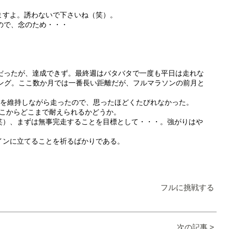
ますよ。誘わないで下さいね（笑）。
ので、念のため・・・
もりだったが、達成できず。最終週はバタバタで一度も平日は走れな
ンニング。ここ数か月では一番長い距離だが、フルマラソンの前月と
ースを維持しながら走ったので、思ったほどくたびれなかった。
そこからどこまで耐えられるかどうか。
笑）、まずは無事完走することを目標として・・・。強がりはや
インに立てることを祈るばかりである。
フルに挑戦する
次の記事 >