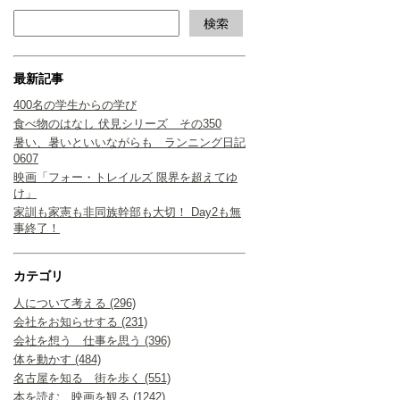
最新記事
400名の学生からの学び
食べ物のはなし 伏見シリーズ その350
暑い、暑いといいながらも ランニング日記
0607
映画「フォー・トレイルズ 限界を超えてゆ
け」
家訓も家憲も非同族幹部も大切！ Day2も無
事終了！
カテゴリ
人について考える (296)
会社をお知らせする (231)
会社を想う 仕事を思う (396)
体を動かす (484)
名古屋を知る 街を歩く (551)
本を読む 映画を観る (1242)