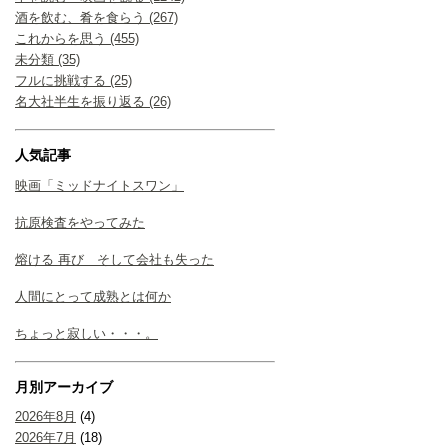
酒を飲む、肴を食らう (267)
これからを思う (455)
未分類 (35)
フルに挑戦する (25)
名大社半生を振り返る (26)
人気記事
映画「ミッドナイトスワン」
抗原検査をやってみた
熔ける 再び そして会社も失った
人間にとって成熟とは何か
ちょっと寂しい・・・。
月別アーカイブ
2026年8月
(4)
2026年7月
(18)