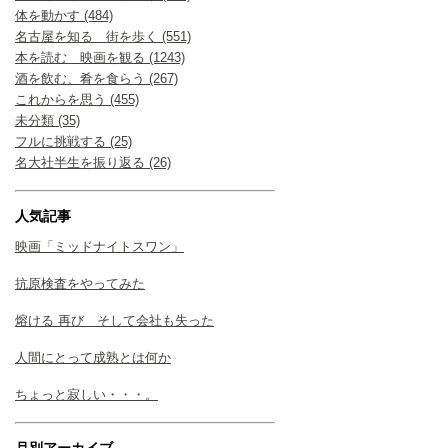
体を動かす (484)
名古屋を知る 街を歩く (551)
本を読む 映画を観る (1243)
酒を飲む、肴を食らう (267)
これからを思う (455)
未分類 (35)
フルに挑戦する (25)
名大社半生を振り返る (26)
人気記事
映画「ミッドナイトスワン」
抗原検査をやってみた
熔ける 再び そして会社も失った
人間にとって成熟とは何か
ちょっと寂しい・・・。
月別アーカイブ