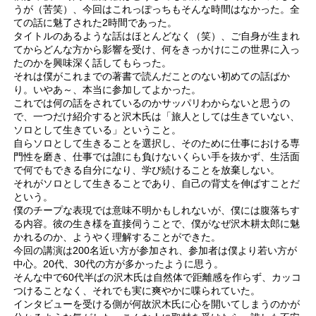
うが（苦笑）、今回はこれっぽっちもそんな時間はなかった。全
ての話に魅了された2時間であった。
タイトルのあるような話はほとんどなく（笑）、ご自身が生まれ
てからどんな方から影響を受け、何をきっかけにこの世界に入っ
たのかを興味深く話してもらった。
それは僕がこれまでの著書で読んだことのない初めての話ばか
り。いやあ～、本当に参加してよかった。
これでは何の話をされているのかサッパリわからないと思うの
で、一つだけ紹介すると沢木氏は「旅人としては生きていない、
ソロとして生きている」ということ。
自らソロとして生きることを選択し、そのために仕事における専
門性を磨き、仕事では誰にも負けないくらい手を抜かず、生活面
で何でもできる自分になり、学び続けることを放棄しない。
それがソロとして生きることであり、自己の背丈を伸ばすことだ
という。
僕のチープな表現では意味不明かもしれないが、僕には腹落ちす
る内容。彼の生き様を直接伺うことで、僕がなぜ沢木耕太郎に魅
かれるのか、ようやく理解することができた。
今回の講演は200名近い方が参加され、参加者は僕より若い方が
中心。20代、30代の方が多かったように思う。
そんな中で60代半ばの沢木氏は自然体で距離感を作らず、カッコ
つけることなく、それでも実に爽やかに喋られていた。
インタビューを受ける側が何故沢木氏に心を開いてしまうのかが