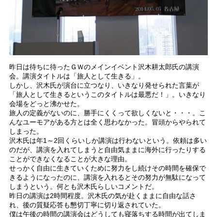
昨日は待ちに待ったＧＷのメインイベント沢木耕太郎氏の講演
会。講演タイトルは「旅人として生きる」。
しかし、沢木氏が演台に立つなり、いきなり発せられた言葉が
「旅人として生きるというこのタイトルは最悪だ！」。いきなり
会場をどっと沸かせた。
旅人の定義がないのに、勝手にくくって欲しくないと・・・。こ
んなユーモアがある方とは全く思わなかった。冒頭からやられて
しまった。
沢木氏は年1～2回くらいしか講演は行わないという。依頼は多い
のだが、講演を入れてしまうと自由気ままに海外に行ったりする
ことができなくなることが大きな理由。
せっかく自由に生きていくために努力をし続けその時間を確保で
きるようになったのに、講演を入れるとその努力が無駄になって
しまうという。何とも沢木氏らしいコメントだ。
昨日の講演は2時間程度。沢木氏の気が赴くままに自由な話さ
れ、後の質疑応答も懇切丁寧に切り返されていた。
僕は午後の時間の講演会はどうしても寝落ちする時間が出てしま