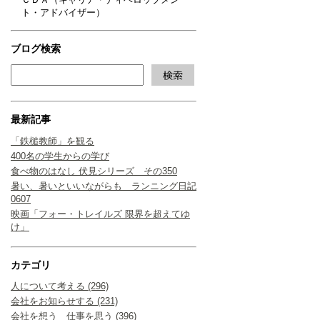
ト・アドバイザー）
ブログ検索
最新記事
「鉄槌教師」を観る
400名の学生からの学び
食べ物のはなし 伏見シリーズ その350
暑い、暑いといいながらも ランニング日記
0607
映画「フォー・トレイルズ 限界を超えてゆ
け」
カテゴリ
人について考える (296)
会社をお知らせする (231)
会社を想う 仕事を思う (396)