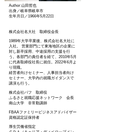
Author:山田哲也
出身／岐阜県岐阜市
生年月日／1966年5月22日
株式会社名大社 取締役会長
1989年大学卒業後、株式会社名大社に
入社。 営業部門にて東海地区の企業に
対し新卒採用、中途採用の支援を行
う。各部門の責任者を経て、2010年5月
に代表取締役社長に就任。2022年6月よ
り現職。
経営者向けセミナー、人事担当者向け
セミナー、大学内の就職ガイダンスで
講演も行う。
株式会社パフ 取締役
ふるさと就職応援ネットワーク 会長
南山大学 非常勤講師
FBAAファミリービジネスアドバイザー
資格認定証保持者
厚生労働省指定
ＣＤＡ（キャリア・ディベロップメン