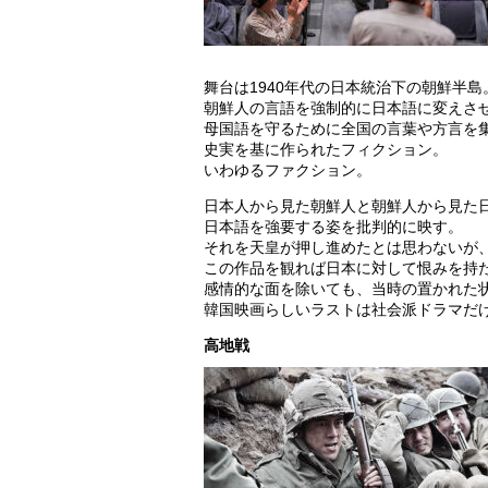
舞台は1940年代の日本統治下の朝鮮半島
朝鮮人の言語を強制的に日本語に変えさ
母国語を守るために全国の言葉や方言を
史実を基に作られたフィクション。
いわゆるファクション。
日本人から見た朝鮮人と朝鮮人から見た
日本語を強要する姿を批判的に映す。
それを天皇が押し進めたとは思わないが
この作品を観れば日本に対して恨みを持
感情的な面を除いても、当時の置かれた
韓国映画らしいラストは社会派ドラマだ
高地戦