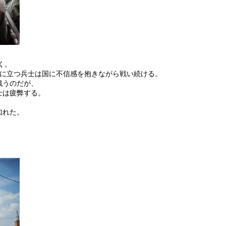
く。
線に立つ兵士は国に不信感を抱きながら戦い続ける。
戦うのだが、
士は疲弊する。
。
知れた。