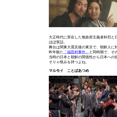
大正時代に実在した無政府主義者朴烈と
ほぼ実話。
舞台は関東大震災後の東京で、朝鮮人に
昨年観た
「福田村事件」
と同時期で、そ
当時の日本と朝鮮の関係性から日本への
そりゃ恨みを持つよね。
マルモイ ことばあつめ