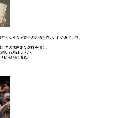
日本人女性金子文子の関係を描いた社会派ドラマ。
対しての無差別な虐待を描く。
の酷い行為は明らか。
批判が鮮明に映る。