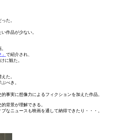
だった。
たい作品が少ない。
画。
史」
で紹介され、
続けに観た。
。
増えた。
学ぶべき。
史的事実に想像力によるフィクションを加えた作品。
史的背景が理解できる。
ィブなニュースも映画を通して納得できたり・・・。