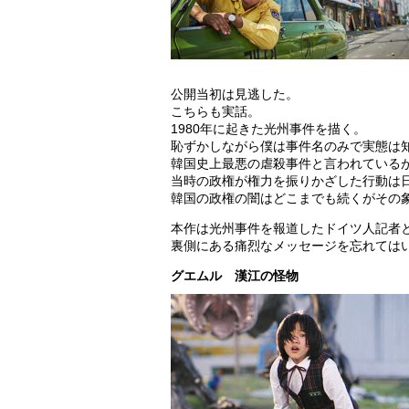
公開当初は見逃した。
こちらも実話。
1980年に起きた光州事件を描く。
恥ずかしながら僕は事件名のみで実態は
韓国史上最悪の虐殺事件と言われている
当時の政権が権力を振りかざした行動は
韓国の政権の闇はどこまでも続くがその
本作は光州事件を報道したドイツ人記者
裏側にある痛烈なメッセージを忘れては
グエムル 漢江の怪物