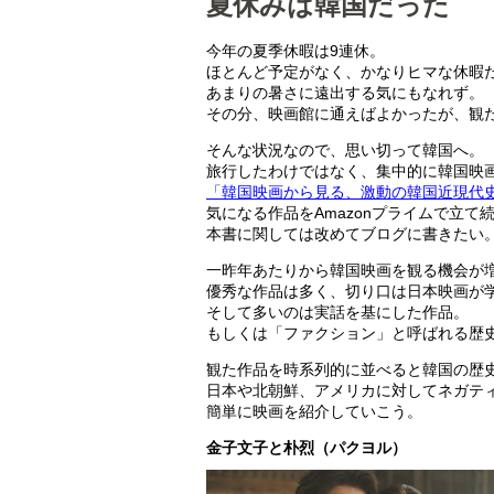
夏休みは韓国だった
今年の夏季休暇は9連休。
ほとんど予定がなく、かなりヒマな休暇
あまりの暑さに遠出する気にもなれず。
その分、映画館に通えばよかったが、観
そんな状況なので、思い切って韓国へ。
旅行したわけではなく、集中的に韓国映
「韓国映画から見る、激動の韓国近現代
気になる作品をAmazonプライムで立て
本書に関しては改めてブログに書きたい
一昨年あたりから韓国映画を観る機会が
優秀な作品は多く、切り口は日本映画が
そして多いのは実話を基にした作品。
もしくは「ファクション」と呼ばれる歴
観た作品を時系列的に並べると韓国の歴
日本や北朝鮮、アメリカに対してネガテ
簡単に映画を紹介していこう。
金子文子と朴烈（パクヨル）