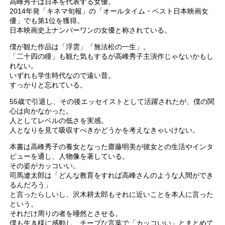
高峰秀子は日本を代表する女優。
2014年発「キネマ旬報」の「オールタイム・ベスト日本映画女
優」でも第1位を獲得。
日本映画史上ナンバーワンの女優と称されている。
僕が観た作品は「浮雲」「無法松の一生」。
「二十四の瞳」も観た気もするが高峰秀子主演作じゃないかもし
れない。
いずれも学生時代なので遠い昔。
すっかりと忘れている。
55歳で引退し、その後エッセイストとして活躍されたが、僕の関
心は向かなかった。
人としてレベルの低さを実感。
人となりを見て吸収すべきかどうかを考えなきゃいけない。
本書は高峰秀子の養女となった齋藤明美が彼女との生活やインタ
ビューを通し、人物像を著している。
その姿がカッコいい。
司馬遼太郎は「どんな教育をすれば高峰さんのような人間ができ
るんだろう」
と言ったらしいし、沢木耕太郎もそれに近いことを本人に言った
という。
それだけ周りの者を唖然とさせる。
僕も生き様に感動し、チープな言葉で「カッコいい」とまとめて