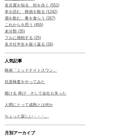
名古屋を知る 街を歩く (551)
本を読む 映画を観る (1242)
酒を飲む、肴を食らう (267)
これからを思う (455)
未分類 (35)
フルに挑戦する (25)
名大社半生を振り返る (26)
人気記事
映画「ミッドナイトスワン」
抗原検査をやってみた
熔ける 再び そして会社も失った
人間にとって成熟とは何か
ちょっと寂しい・・・。
月別アーカイブ