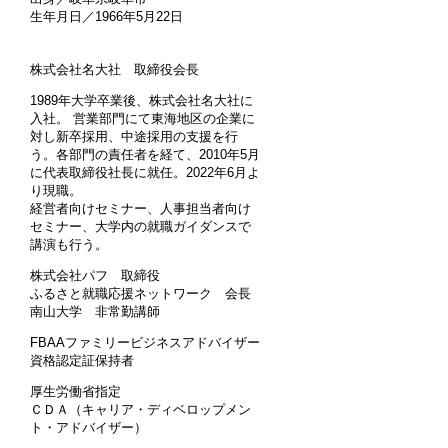
生年月日／1966年5月22日
株式会社名大社 取締役会長
1989年大学卒業後、株式会社名大社に
入社。 営業部門にて東海地区の企業に
対し新卒採用、中途採用の支援を行
う。各部門の責任者を経て、2010年5月
に代表取締役社長に就任。2022年6月よ
り現職。
経営者向けセミナー、人事担当者向け
セミナー、大学内の就職ガイダンスで
講演も行う。
株式会社パフ 取締役
ふるさと就職応援ネットワーク 会長
南山大学 非常勤講師
FBAAファミリービジネスアドバイザー
資格認定証保持者
厚生労働省指定
ＣＤＡ（キャリア・ディベロップメン
ト・アドバイザー）