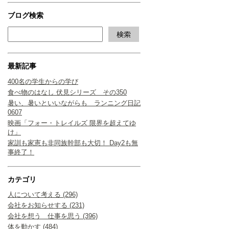
ブログ検索
最新記事
400名の学生からの学び
食べ物のはなし 伏見シリーズ その350
暑い、暑いといいながらも ランニング日記
0607
映画「フォー・トレイルズ 限界を超えてゆ
け」
家訓も家憲も非同族幹部も大切！ Day2も無
事終了！
カテゴリ
人について考える (296)
会社をお知らせする (231)
会社を想う 仕事を思う (396)
体を動かす (484)