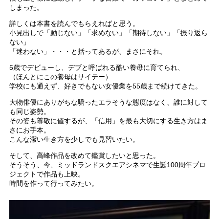
しまった。
詳しくは本書を読んでもらえればと思う。
小見出しで「動じない」「求めない」「期待しない」「振り返ら
ない」
「迷わない」・・・と括ってあるが、まさにそれ。
5歳でデビューし、デブと呼ばれる酷い養母に育てられ、
（ほんとにこの養母はサイテー）
学校にも通えず、好きでもない女優業を55歳まで続けてきた。
大物俳優にありがちな驕ったエラそうな態度はなく、誰に対して
も同じ姿勢。
その姿も尊敬に値するが、「信用」を最も大切にする生き方はま
さにお手本。
こんな潔い生き方を少しでも見習いたい。
そして、高峰作品を改めて鑑賞したいと思った。
そうそう、今、ミッドランドスクエアシネマで生誕100周年プロ
ジェクトで作品も上映。
時間を作って行ってみたい。