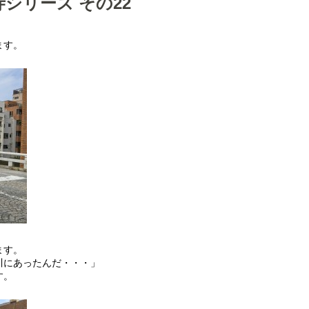
シリーズ その22
ます。
ます。
川にあったんだ・・・」
す。