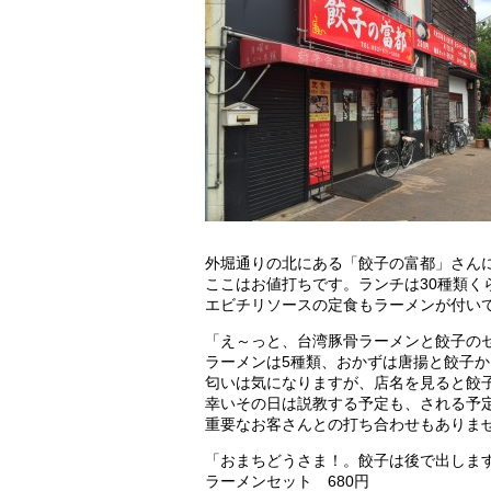
外堀通りの北にある「餃子の富都」さん
ここはお値打ちです。ランチは30種類く
エビチリソースの定食もラーメンが付いて
「え～っと、台湾豚骨ラーメンと餃子の
ラーメンは5種類、おかずは唐揚と餃子
匂いは気になりますが、店名を見ると餃
幸いその日は説教する予定も、される予
重要なお客さんとの打ち合わせもありま
「おまちどうさま！。餃子は後で出しま
ラーメンセット 680円