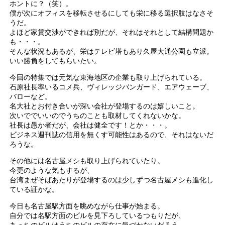
ホントに？（笑）。
僕が次にオフィスを移転させるにしても栄に移る選択肢はなさそ
うだ。
よほど家賃交渉ができれば別だが、それはそれとして結構問題か
も・・・。
そんな状況もあるが、栄はテレビ塔もあり久屋大通公園も立派。
いい勝負をしてもらいたい。
今回の特集では元気な東海地区の企業も取り上げられている。
石原社長率いるコメ兵、ヴィレッジバンガード、エアウェーブ、
バローなど。
名大社とお付き合いが深い会社が登場するのは嬉しいこと。
次いででいいのでうちのことも取材してくれないかな。
社長は愚か者だが、会社は健全です！とか・・・。
ビジネス週刊誌の信用を無くす可能性はあるので、それはないだ
ろうな。
その他には名古屋メシも取り上げられていたり。
今更のような気もするが、
台湾まぜそばあたりが登場するのは少しずつ名古屋メシも進化し
ている証かな。
今日も名古屋駅方面を眺めながら仕事が始まる。
自分では名駅方面のビルを見下ろしているつもりだが、