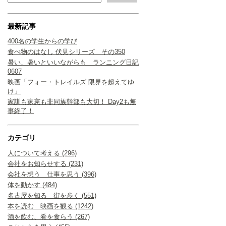
最新記事
400名の学生からの学び
食べ物のはなし 伏見シリーズ その350
暑い、暑いといいながらも ランニング日記
0607
映画「フォー・トレイルズ 限界を超えてゆ
け」
家訓も家憲も非同族幹部も大切！ Day2も無
事終了！
カテゴリ
人について考える (296)
会社をお知らせする (231)
会社を想う 仕事を思う (396)
体を動かす (484)
名古屋を知る 街を歩く (551)
本を読む 映画を観る (1242)
酒を飲む、肴を食らう (267)