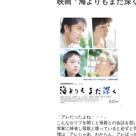
映画「海よりもまだ深
「アレだったよね・・・」
こんなセリフを聞くと母親との会話を思
実家に帰省し母親と喋っていると必ずと
僕は「アレじゃあ、わからん。アレばっ