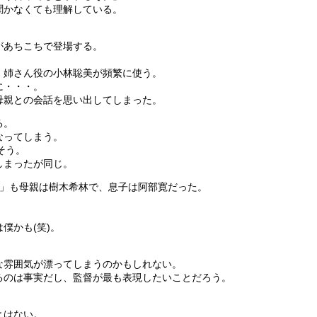
聞かなくても理解している。
があちこちで登場する。
、姉さん役の小林聡美が頻繁に使う。
に・・・。
母親との会話を思い出してしまった。
る。
なってしまう。
そう。
しまったが同じ。
も」も母親は樹木希林で、息子は阿部寛だった。
僕かも(笑)。
な雰囲気が漂ってしまうのかもしれない。
るのは事実だし、監督が最も表現したいことだろう。
とはない。