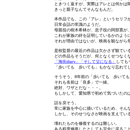
ときつく返すが、実際はアレとは何かは
きっと親子なんてそんなもんだ。
本作品でも、この「アレ」というセリフ
日常会話の常識のようだ。
母親役の樹木希林が、息子役の阿部寛が
これが家族の絆を証明しているかのよう
それが理由ではないが、映画を観ながら
是枝監督の最近の作品は欠かさず観てい
どの作品もそうだが、何となくせつなく
「海街diary」
「そして父になる」
しても
「歩いても 歩いても」もかなり忘れて
そうそう、8年前の「歩いても 歩いて
それも名前は「良多」で一緒。
絶対、ワザとだな・・・。
もしかして、愛知県で初めて気づいたのは
話を戻そう。
常に家族を中心に描いているため、そん
しかし、そのせつなさが映画を支えてい
壊れたものを修復するのは難しい。
ある程度修復したとしても完全に戻るこ