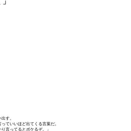
く」
い出す。
言っていいほど出てくる言葉だ。
かり言ってるとボケるぞ。」