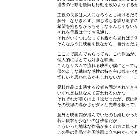
過去の行動を後悔し行動を改めようする
主役の良多は大人になろうとし続けるだ
多分、なりきれず、同じ過ちを繰り返す
希望を抱きながらもそうなるんじゃない
それを母親は全てお見通し。
それがいくつになっても親から見れば子
そんなふうに映画を観ながら、自分とだ
ここまで読んでもらっても、この作品が
個人的にはとても好きな映画。
こんなリズムで流れる映画が僕にとって
僕のような繊細な感性の持ち主は観るべき
怪しいと思われるかもしれないが・・・
是枝作品に出演する役者も固定されてき
いずれ是枝組なんて言われるのかな・・
それぞれが凄くはまり役だったが、僕は
その視線の温かさがダメな先輩を救って
意外と映画館が混んでいたのも嬉しかっ
若い観客が少ないのは残念だが、
こういった地味な作品が多くの方に観ら
この手の作品で外国映画に立ち向かって