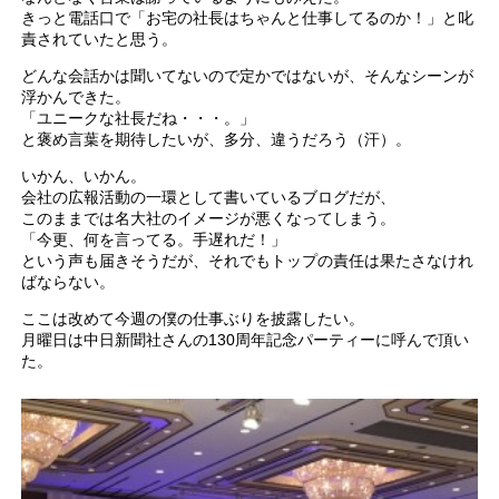
きっと電話口で「お宅の社長はちゃんと仕事してるのか！」と叱
責されていたと思う。
どんな会話かは聞いてないので定かではないが、そんなシーンが
浮かんできた。
「ユニークな社長だね・・・。」
と褒め言葉を期待したいが、多分、違うだろう（汗）。
いかん、いかん。
会社の広報活動の一環として書いているブログだが、
このままでは名大社のイメージが悪くなってしまう。
「今更、何を言ってる。手遅れだ！」
という声も届きそうだが、それでもトップの責任は果たさなけれ
ばならない。
ここは改めて今週の僕の仕事ぶりを披露したい。
月曜日は中日新聞社さんの130周年記念パーティーに呼んで頂い
た。