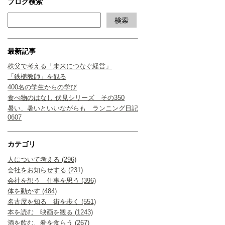
ブログ検索
最新記事
秩父で考える「未来につなぐ経営」
「鉄槌教師」を観る
400名の学生からの学び
食べ物のはなし 伏見シリーズ その350
暑い、暑いといいながらも ランニング日記
0607
カテゴリ
人について考える (296)
会社をお知らせする (231)
会社を想う 仕事を思う (396)
体を動かす (484)
名古屋を知る 街を歩く (551)
本を読む 映画を観る (1243)
酒を飲む、肴を食らう (267)