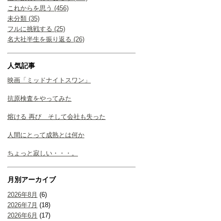
これからを思う (456)
未分類 (35)
フルに挑戦する (25)
名大社半生を振り返る (26)
人気記事
映画「ミッドナイトスワン」
抗原検査をやってみた
熔ける 再び そして会社も失った
人間にとって成熟とは何か
ちょっと寂しい・・・。
月別アーカイブ
2026年8月
(6)
2026年7月
(18)
2026年6月
(17)