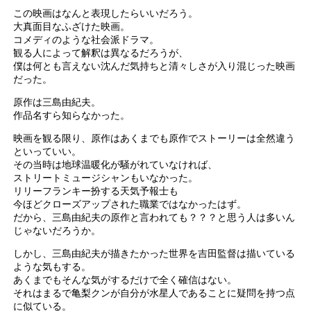
この映画はなんと表現したらいいだろう。
大真面目なふざけた映画。
コメディのような社会派ドラマ。
観る人によって解釈は異なるだろうが、
僕は何とも言えない沈んだ気持ちと清々しさが入り混じった映画
だった。
原作は三島由紀夫。
作品名すら知らなかった。
映画を観る限り、原作はあくまでも原作でストーリーは全然違う
といっていい。
その当時は地球温暖化が騒がれていなければ、
ストリートミュージシャンもいなかった。
リリーフランキー扮する天気予報士も
今ほどクローズアップされた職業ではなかったはず。
だから、三島由紀夫の原作と言われても？？？と思う人は多いん
じゃないだろうか。
しかし、三島由紀夫が描きたかった世界を吉田監督は描いている
ような気もする。
あくまでもそんな気がするだけで全く確信はない。
それはまるで亀梨クンが自分が水星人であることに疑問を持つ点
に似ている。