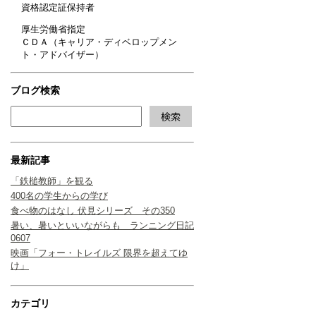
資格認定証保持者
厚生労働省指定
ＣＤＡ（キャリア・ディベロップメン
ト・アドバイザー）
ブログ検索
最新記事
「鉄槌教師」を観る
400名の学生からの学び
食べ物のはなし 伏見シリーズ その350
暑い、暑いといいながらも ランニング日記
0607
映画「フォー・トレイルズ 限界を超えてゆ
け」
カテゴリ