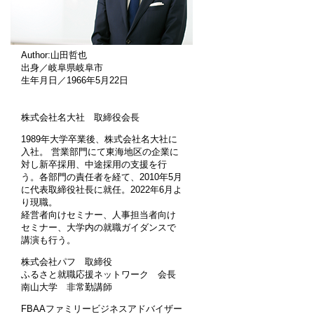
Author:山田哲也
出身／岐阜県岐阜市
生年月日／1966年5月22日
株式会社名大社 取締役会長
1989年大学卒業後、株式会社名大社に
入社。 営業部門にて東海地区の企業に
対し新卒採用、中途採用の支援を行
う。各部門の責任者を経て、2010年5月
に代表取締役社長に就任。2022年6月よ
り現職。
経営者向けセミナー、人事担当者向け
セミナー、大学内の就職ガイダンスで
講演も行う。
株式会社パフ 取締役
ふるさと就職応援ネットワーク 会長
南山大学 非常勤講師
FBAAファミリービジネスアドバイザー