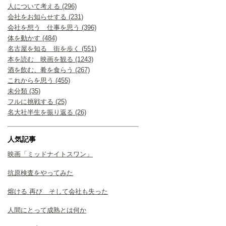
人について考える (296)
会社をお知らせする (231)
会社を想う 仕事を思う (396)
体を動かす (484)
名古屋を知る 街を歩く (551)
本を読む 映画を観る (1243)
酒を飲む、肴を食らう (267)
これからを思う (455)
未分類 (35)
フルに挑戦する (25)
名大社半生を振り返る (26)
人気記事
映画「ミッドナイトスワン」
抗原検査をやってみた
熔ける 再び そして会社も失った
人間にとって成熟とは何か