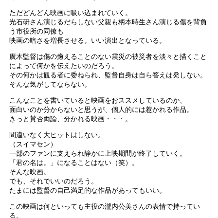
ただどんどん映画に吸い込まれていく。
光石研さん演じるだらしない父親も柄本時生さん演じる傷を背負
う市役所の同僚も
映画の暗さを増長させる。いい演出となっている。
廣木監督は傷の癒えることのない震災の被災者を淡々と描くこと
によって何かを伝えたいのだろう。
その何かは観る者に委ねられ、監督自身は自ら答えは発しない。
そんな気がしてならない。
こんなことを書いていると映画をおススメしているのか、
面白いのか分からないと思うが、個人的には惹かれる作品。
きっと賛否両論、分かれる映画・・・。
間違いなく大ヒットはしない。
（スイマセン）
一部のファンに支えられ静かに上映期間が終了していく。
「君の名は。」になることはない（笑）。
そんな映画。
でも、それでいいのだろう。
たまには監督の自己満足的な作品があってもいい。
この映画は何といっても主役の瀧内公美さんの表情で持ってい
る。