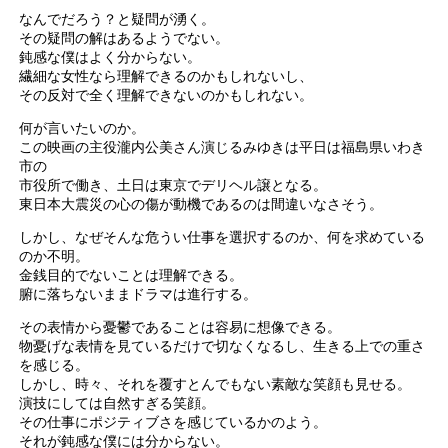
なんでだろう？と疑問が湧く。
その疑問の解はあるようでない。
鈍感な僕はよく分からない。
繊細な女性なら理解できるのかもしれないし、
その反対で全く理解できないのかもしれない。
何が言いたいのか。
この映画の主役瀧内公美さん演じるみゆきは平日は福島県いわき
市の
市役所で働き、土日は東京でデリヘル譲となる。
東日本大震災の心の傷が動機であるのは間違いなさそう。
しかし、なぜそんな危うい仕事を選択するのか、何を求めている
のか不明。
金銭目的でないことは理解できる。
腑に落ちないままドラマは進行する。
その表情から憂鬱であることは容易に想像できる。
物憂げな表情を見ているだけで切なくなるし、生きる上での重さ
を感じる。
しかし、時々、それを覆すとんでもない素敵な笑顔も見せる。
演技にしては自然すぎる笑顔。
その仕事にポジティブさを感じているかのよう。
それが鈍感な僕には分からない。