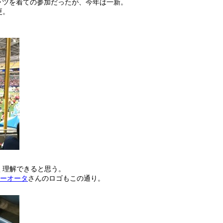
ャツを着ての参加だったが、今年は一新。
更。
く理解できると思う。
ーオータ
さんのロゴもこの通り。