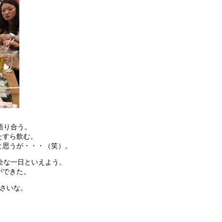
語り合う。
たすら飲む。
と思うが・・・（笑）。
全な一日といえよう。
ができた。
ださいな。