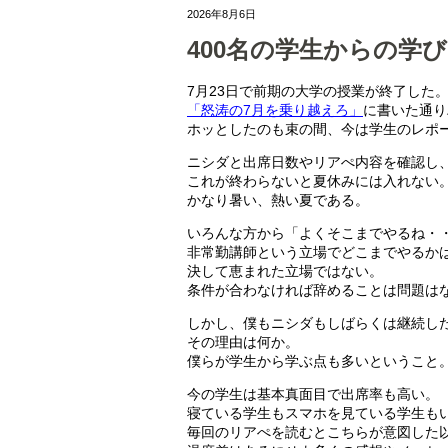
2026年8月6日
400名の学生からの学び
7月23日で前期の大学の授業が終了した
「怒涛の7月を乗り越えろ」
に書いた通り
ホッとしたのも束の間、今は学生のレポ
ニシダと出席日数やリアぺ内容を確認し
これが終わらないと夏休みには入れない
かなり暑い、熱い夏である。
いろんな方から「よくそこまでやるね・
非常勤講師という立場でどこまでやるか
決して恵まれた立場ではない。
条件が合わなければ辞めることは問題は
しかし、僕もニシダもしばらくは継続し
その理由は何か。
僕らが学生から学ぶ点も多いということ
今の学生は基本真面目で出席率も高い。
寝ている学生もスマホを見ている学生も
毎回のリアぺを読むとこちらが意図した