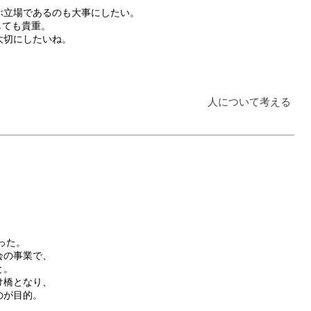
ぶ立場であるのも大事にしたい。
しても貴重。
大切にしたいね。
人について考える
った。
会の事業で、
と。
け橋となり、
のが目的。