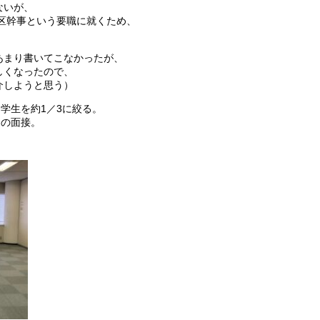
ないが、
地区幹事という要職に就くため、
あまり書いてこなかったが、
しくなったので、
介しようと思う）
学生を約1／3に絞る。
日の面接。