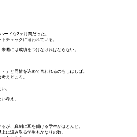
。
ハードな2ヶ月間だった。
ートチェックに追われている。
、来週には成績をつけなければならない。
。
・・」と同情を込めて言われるのもしばしば。
は考えどころ。
ない。
たい考え。
。
いるが、真剣に耳を傾ける学生がほとんど。
以上に汲み取る学生もかなりの数。