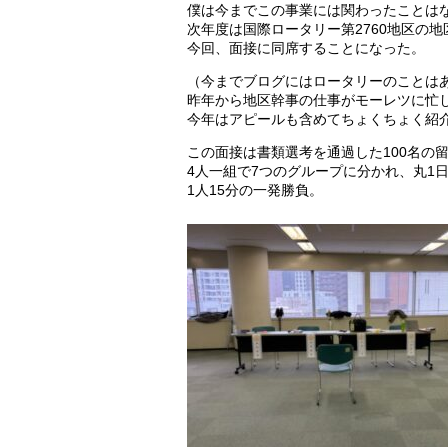
僕は今までこの事業には関わったことは
次年度は国際ロータリー第2760地区の
今回、面接に同席することになった。
（今までブログにはロータリーのことは
昨年から地区幹事の仕事がモーレツに忙
今年はアピールも含めてちょくちょく紹
この面接は書類選考を通過した100名の留
4人一組で7つのグループに分かれ、丸1
1人15分の一発勝負。