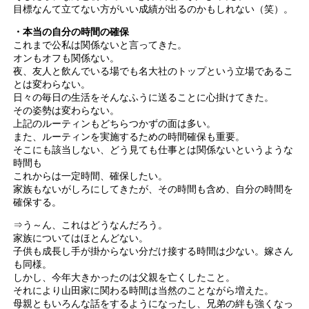
目標なんて立てない方がいい成績が出るのかもしれない（笑）。
・本当の自分の時間の確保
これまで公私は関係ないと言ってきた。
オンもオフも関係ない。
夜、友人と飲んでいる場でも名大社のトップという立場であるこ
とは変わらない。
日々の毎日の生活をそんなふうに送ることに心掛けてきた。
その姿勢は変わらない。
上記のルーティンもどちらつかずの面は多い。
また、ルーティンを実施するための時間確保も重要。
そこにも該当しない、どう見ても仕事とは関係ないというような
時間も
これからは一定時間、確保したい。
家族もないがしろにしてきたが、その時間も含め、自分の時間を
確保する。
⇒う～ん、これはどうなんだろう。
家族についてはほとんどない。
子供も成長し手が掛からない分だけ接する時間は少ない。嫁さん
も同様。
しかし、今年大きかったのは父親を亡くしたこと。
それにより山田家に関わる時間は当然のことながら増えた。
母親ともいろんな話をするようになったし、兄弟の絆も強くなっ