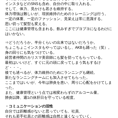
インスタなどのSNSも含め、自分の中に取り入れる。
そして、体力、見かけも若さを維持する。
体力増強は難しいが、現状維持のためのトレーニングは行う。
一定の体重、一定のファッション、見栄えは常に意識する。
思い切って髪型も変える。
ここには健康管理も含まれる。飲みすぎでブヨブヨになるわけに
はいかない。
⇒どうだろうか。半分くらいの出来ではないだろうか。
ちょこちょこインスタもやってはいるし、AKBも踊った（笑）。
身の回りにも気をつけている。
経営者仲間のカリスマ美容師にも髪を切ってもらっている。
最初はいいけど、すぐに元の頭に戻ってしまう気もするけ
ど・・・。
後でも述べるが、体力維持のためにランニングも継続。
新たなランニングチームにも加入させてもらった。
ここまではいいが、今年は肺炎を患い、周りに心配をかけてしま
った。
また、健康管理という点では相変わらずのアルコール量。
肺炎以降、週1の休肝日を守っている程度。
・コミュニケーションの活性
自分では距離感がないと思っていても、社員、
それも若手社員との距離感は自然と遠くなっていく。