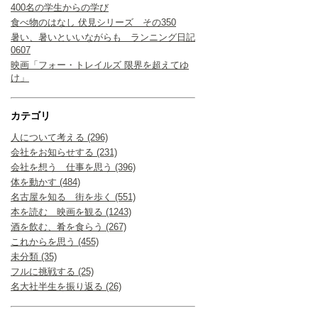
400名の学生からの学び
食べ物のはなし 伏見シリーズ その350
暑い、暑いといいながらも ランニング日記
0607
映画「フォー・トレイルズ 限界を超えてゆ
け」
カテゴリ
人について考える (296)
会社をお知らせする (231)
会社を想う 仕事を思う (396)
体を動かす (484)
名古屋を知る 街を歩く (551)
本を読む 映画を観る (1243)
酒を飲む、肴を食らう (267)
これからを思う (455)
未分類 (35)
フルに挑戦する (25)
名大社半生を振り返る (26)