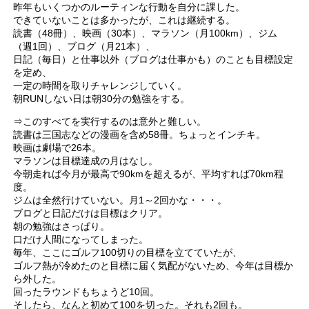
昨年もいくつかのルーティンな行動を自分に課した。
できていないことは多かったが、これは継続する。
読書（48冊）、映画（30本）、マラソン（月100km）、ジム
（週1回）、ブログ（月21本）、
日記（毎日）と仕事以外（ブログは仕事かも）のことも目標設定
を定め、
一定の時間を取りチャレンジしていく。
朝RUNしない日は朝30分の勉強をする。
⇒このすべてを実行するのは意外と難しい。
読書は三国志などの漫画を含め58冊。ちょっとインチキ。
映画は劇場で26本。
マラソンは目標達成の月はなし。
今朝走れば今月が最高で90kmを超えるが、平均すれば70km程
度。
ジムは全然行けていない。月1～2回かな・・・。
ブログと日記だけは目標はクリア。
朝の勉強はさっぱり。
口だけ人間になってしまった。
毎年、ここにゴルフ100切りの目標を立てていたが、
ゴルフ熱が冷めたのと目標に届く気配がないため、今年は目標か
ら外した。
回ったラウンドもちょうど10回。
そしたら、なんと初めて100を切った。それも2回も。