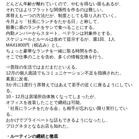
どんどん年齢が離れていくので、やむを得ない面もあるが、
それではよりフラットな関係性を作るのは難しい。
席替えも一つの方法だが、制度としても取り入れていく。
今月より「社長にランチをたかる日」と称して、
順番に昼のランチをサシで食べることにする。
内勤メンバーからスタート。ベテランは対象外とする。
スケジュールとルールは改めて提示するが、週1回、1人
MAX1800円（税込み）とし、
ちょっと豪華なランチを一緒に取る時間を作る。
そこで仕事のことを含め、多くの情報交換を行う。
⇒普段の生活ではまだまだといえる。
12月の個人面談でもコミュニケーション不足を指摘された。
素直に反省。
3か月に1度行う席替えではあえて若手の近くに座るようにしてい
る。
10－12月は居場所自体無くなってしまったが、
オフィスを改装したことで継続は可能。
「社長にランチをたかる会」も相手が忘れない限り実行してい
る。
おかげでプライベートな話もできるようになったし、
ブログネタとなるお店も知れた。
・ルーティンの継続と徹底