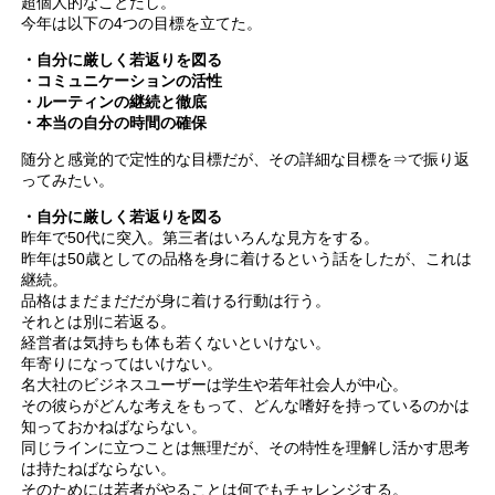
超個人的なことだし。
今年は以下の4つの目標を立てた。
・自分に厳しく若返りを図る
・コミュニケーションの活性
・ルーティンの継続と徹底
・本当の自分の時間の確保
随分と感覚的で定性的な目標だが、その詳細な目標を⇒で振り返
ってみたい。
・自分に厳しく若返りを図る
昨年で50代に突入。第三者はいろんな見方をする。
昨年は50歳としての品格を身に着けるという話をしたが、これは
継続。
品格はまだまだだが身に着ける行動は行う。
それとは別に若返る。
経営者は気持ちも体も若くないといけない。
年寄りになってはいけない。
名大社のビジネスユーザーは学生や若年社会人が中心。
その彼らがどんな考えをもって、どんな嗜好を持っているのかは
知っておかねばならない。
同じラインに立つことは無理だが、その特性を理解し活かす思考
は持たねばならない。
そのためには若者がやることは何でもチャレンジする。