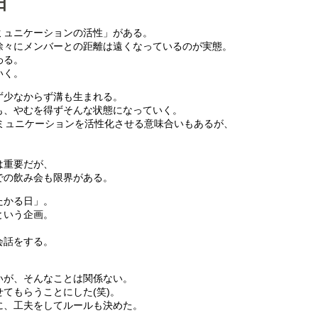
日
ミュニケーションの活性」がある。
徐々にメンバーとの距離は遠くなっているのが実態。
わる。
いく。
ず少なからず溝も生まれる。
も、やむを得ずそんな状態になっていく。
ミュニケーションを活性化させる意味合いもあるが、
は重要だが、
での飲み会も限界がある。
たかる日」。
という企画。
会話をする。
いが、そんなことは関係ない。
てもらうことにした(笑)。
に、工夫をしてルールも決めた。