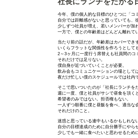
社長にランチをたかる
今年、僕の個人的な目標のひとつに「コ
自分では距離感がないと思っていても、
少しずつ社員が増え、若いメンバーが加
一方で、僕との年齢差はどんどん離れて
当たり前の話だが、年齢差はカバーでき
いくらフラットな関係性を作ろうとして
2～3ヶ月に一度行う席替えも社員間のコ
それだけでは足りない。
僕自身が近づいていくことが必要。
飲み会もコミュニケーションの場として
夜だけ忙しい僕のスケジュールでは社内
そこで思いついたのが「社長にランチを
週に一度、僕と社員がサシで昼食を頂く
希望者のみではない。拒否権もない。
一人ずつ順番に僕と昼飯を食べ、適当な
それだけのこと。
迷惑と思っている連中もいるかもしれな
自分の目標達成のために自分勝手にやらせ
少しでも一緒に食べたいと思わせるため