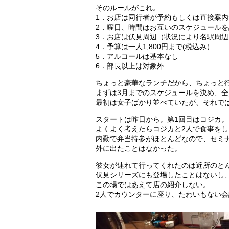
そのルールがこれ。
1．お店は同行者が予約もしくは直接案内
2．曜日、時間はお互いのスケジュール
3．お店は伏見周辺（状況により名駅周辺
4．予算は一人1,800円まで(税込み）
5．アルコールは基本なし
6．部長以上は対象外
ちょっと豪華なランチだから、ちょっと行
まずは3月までのスケジュールを決め、
最初は女子ばかり並べていたが、それで
スタートは昨日から。第1回目はコジカ。
よくよく考えたらコジカと2人で食事を
内勤で弁当持参がほとんどなので、セミ
外に出たことはなかった。
彼女が連れて行ってくれたのは近所のと
伏見シリーズにも登場したことはないし
この場ではあえて店の紹介しない。
2人でカウンターに座り、たわいもない