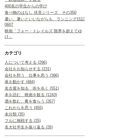
400名の学生からの学び
食べ物のはなし 伏見シリーズ その350
暑い、暑いといいながらも ランニング日記
0607
映画「フォー・トレイルズ 限界を超えてゆ
け」
カテゴリ
人について考える (296)
会社をお知らせする (231)
会社を想う 仕事を思う (396)
体を動かす (484)
名古屋を知る 街を歩く (551)
本を読む 映画を観る (1243)
酒を飲む、肴を食らう (267)
これからを思う (455)
未分類 (35)
フルに挑戦する (25)
名大社半生を振り返る (26)