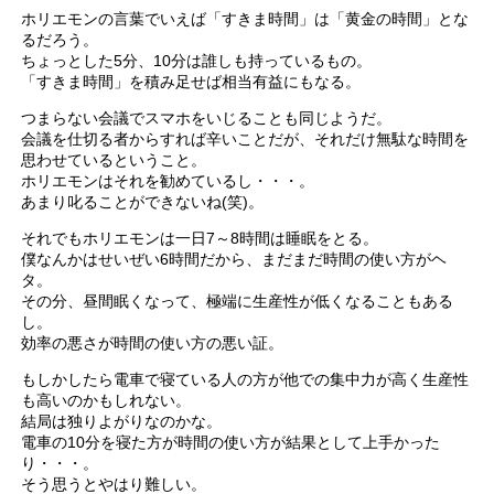
ホリエモンの言葉でいえば「すきま時間」は「黄金の時間」とな
るだろう。
ちょっとした5分、10分は誰しも持っているもの。
「すきま時間」を積み足せば相当有益にもなる。
つまらない会議でスマホをいじることも同じようだ。
会議を仕切る者からすれば辛いことだが、それだけ無駄な時間を
思わせているということ。
ホリエモンはそれを勧めているし・・・。
あまり叱ることができないね(笑)。
それでもホリエモンは一日7～8時間は睡眠をとる。
僕なんかはせいぜい6時間だから、まだまだ時間の使い方がヘ
タ。
その分、昼間眠くなって、極端に生産性が低くなることもある
し。
効率の悪さが時間の使い方の悪い証。
もしかしたら電車で寝ている人の方が他での集中力が高く生産性
も高いのかもしれない。
結局は独りよがりなのかな。
電車の10分を寝た方が時間の使い方が結果として上手かった
り・・・。
そう思うとやはり難しい。