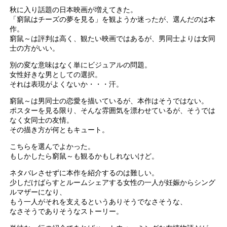
秋に入り話題の日本映画が増えてきた。
「窮鼠はチーズの夢を見る」を観ようか迷ったが、選んだのは本
作。
窮鼠～は評判は高く、観たい映画ではあるが、男同士よりは女同
士の方がいい。
別の変な意味はなく単にビジュアルの問題。
女性好きな男としての選択。
それは表現がよくないか・・・汗。
窮鼠～は男同士の恋愛を描いているが、本作はそうではない。
ポスターを見る限り、そんな雰囲気を漂わせているが、そうでは
なく女同士の友情。
その描き方が何ともキュート。
こちらを選んでよかった。
もしかしたら窮鼠～も観るかもしれないけど。
ネタバレさせずに本作を紹介するのは難しい。
少しだけばらすとルームシェアする女性の一人が妊娠からシング
ルマザーになり、
もう一人がそれを支えるというありそうでなさそうな、
なさそうでありそうなストーリー。