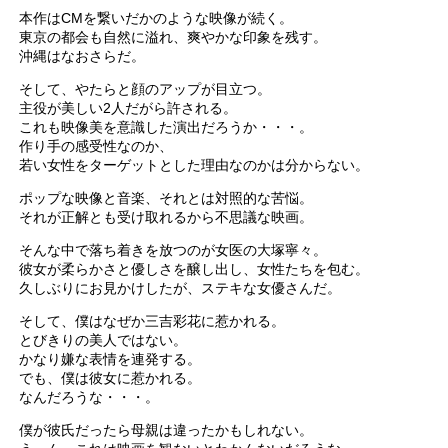
本作はCMを繋いだかのような映像が続く。
東京の都会も自然に溢れ、爽やかな印象を残す。
沖縄はなおさらだ。
そして、やたらと顔のアップが目立つ。
主役が美しい2人だがら許される。
これも映像美を意識した演出だろうか・・・。
作り手の感受性なのか、
若い女性をターゲットとした理由なのかは分からない。
ポップな映像と音楽、それとは対照的な苦悩。
それが正解とも受け取れるから不思議な映画。
そんな中で落ち着きを放つのが女医の大塚寧々。
彼女が柔らかさと優しさを醸し出し、女性たちを包む。
久しぶりにお見かけしたが、ステキな女優さんだ。
そして、僕はなぜか三吉彩花に惹かれる。
とびきりの美人ではない。
かなり嫌な表情を連発する。
でも、僕は彼女に惹かれる。
なんだろうな・・・。
僕が彼氏だったら母親は違ったかもしれない。