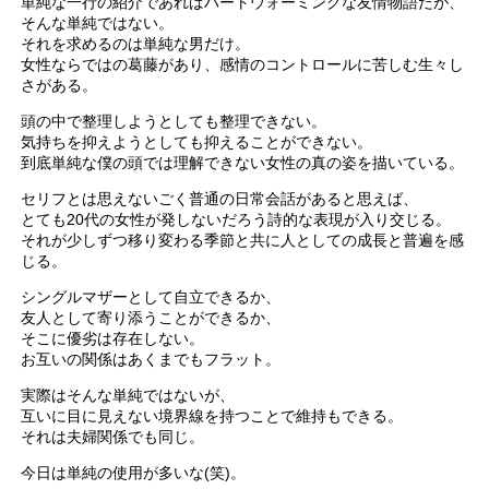
単純な一行の紹介であればハートウォーミングな友情物語だが、
そんな単純ではない。
それを求めるのは単純な男だけ。
女性ならではの葛藤があり、感情のコントロールに苦しむ生々し
さがある。
頭の中で整理しようとしても整理できない。
気持ちを抑えようとしても抑えることができない。
到底単純な僕の頭では理解できない女性の真の姿を描いている。
セリフとは思えないごく普通の日常会話があると思えば、
とても20代の女性が発しないだろう詩的な表現が入り交じる。
それが少しずつ移り変わる季節と共に人としての成長と普遍を感
じる。
シングルマザーとして自立できるか、
友人として寄り添うことができるか、
そこに優劣は存在しない。
お互いの関係はあくまでもフラット。
実際はそんな単純ではないが、
互いに目に見えない境界線を持つことで維持もできる。
それは夫婦関係でも同じ。
今日は単純の使用が多いな(笑)。