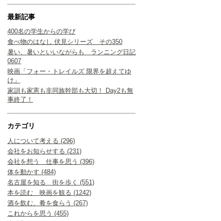
最新記事
400名の学生からの学び
食べ物のはなし 伏見シリーズ その350
暑い、暑いといいながらも ランニング日記
0607
映画「フォー・トレイルズ 限界を超えてゆ
け」
家訓も家憲も非同族幹部も大切！ Day2も無
事終了！
カテゴリ
人について考える (296)
会社をお知らせする (231)
会社を想う 仕事を思う (396)
体を動かす (484)
名古屋を知る 街を歩く (551)
本を読む 映画を観る (1242)
酒を飲む、肴を食らう (267)
これからを思う (455)