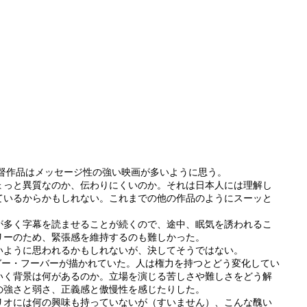
監督作品はメッセージ性の強い映画が多いように思う。
ょっと異質なのか、伝わりにくいのか。それは日本人には理解し
ているからかもしれない。これまでの他の作品のようにスーッと
が多く字幕を読ませることが続くので、途中、眠気を誘われるこ
リーのため、緊張感を維持するのも難しかった。
いように思われるかもしれないが、決してそうではない。
ガー・フーバーが描かれていた。人は権力を持つとどう変化してい
いく背景は何があるのか。立場を演じる苦しさや難しさをどう解
の強さと弱さ、正義感と傲慢性を感じたりした。
リオには何の興味も持っていないが（すいません）、こんな醜い