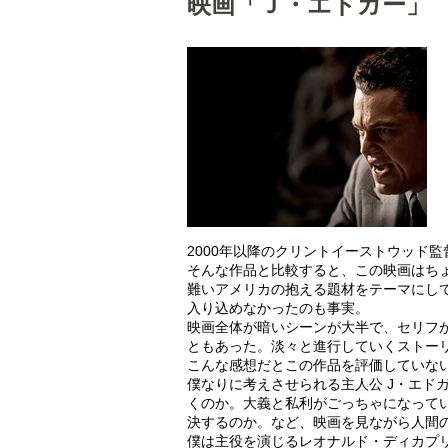
映画「Ｊ・エドガー」
2000年以降のクリントイーストウッド
そんな作品と比較すると、この映画はち
難いアメリカの抱える題材をテーマにし
入り込めなかったのも事実。
映画全体が暗いシーンが大半で、セリフ
ともあった。淡々と進行していくストー
こんな感想だとこの作品を評価していな
僕なりに考えさせられる主人公 J・エド
くのか。大義と私利がごっちゃになって
決するのか。など、映画を見ながら人間
僕は主役を演じるレオナルド・ディカプ