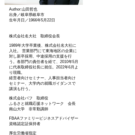
Author:山田哲也
出身／岐阜県岐阜市
生年月日／1966年5月22日
株式会社名大社 取締役会長
1989年大学卒業後、株式会社名大社に
入社。 営業部門にて東海地区の企業に
対し新卒採用、中途採用の支援を行
う。各部門の責任者を経て、2010年5月
に代表取締役社長に就任。2022年6月よ
り現職。
経営者向けセミナー、人事担当者向け
セミナー、大学内の就職ガイダンスで
講演も行う。
株式会社パフ 取締役
ふるさと就職応援ネットワーク 会長
南山大学 非常勤講師
FBAAファミリービジネスアドバイザー
資格認定証保持者
厚生労働省指定