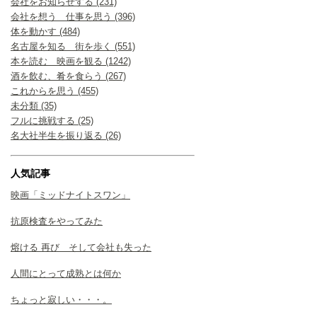
会社をお知らせする (231)
会社を想う 仕事を思う (396)
体を動かす (484)
名古屋を知る 街を歩く (551)
本を読む 映画を観る (1242)
酒を飲む、肴を食らう (267)
これからを思う (455)
未分類 (35)
フルに挑戦する (25)
名大社半生を振り返る (26)
人気記事
映画「ミッドナイトスワン」
抗原検査をやってみた
熔ける 再び そして会社も失った
人間にとって成熟とは何か
ちょっと寂しい・・・。