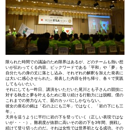
限られた時間での議論のため限界はあるが、どのチームも熱い想
いが伝わってくる内容。ビックワードである「平和」や「夢」を
自分たちの身の丈に落とし込み、それぞれの解釈を加えた発表に
は大いに感心させられた。発表した内容を持ち帰り、各々で実践
してもらいたい。
それにしても一昨日、講演をいただいた尾川とも子さんの競技に
対する執念と夢を叶えるために取り続ける行動力には脱帽。僕の
これまでの努力なんて、屁のカッパにしかならない。
彼女の座右の銘は「石の上にも三年」ではなく、「岩の下にも三
年」。
天井を這うように平行に岩の下を登っていく（正しい表現ではな
いが・・・）。難易度が抜群に高いその岩の下を3年間、挑戦し
続けて登り切ったのだ。それは女性では世界初となる成功。その