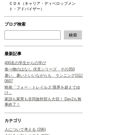
ＣＤＡ（キャリア・ディベロップメン
ト・アドバイザー）
ブログ検索
最新記事
400名の学生からの学び
食べ物のはなし 伏見シリーズ その350
暑い、暑いといいながらも ランニング日記
0607
映画「フォー・トレイルズ 限界を超えてゆ
け」
家訓も家憲も非同族幹部も大切！ Day2も無
事終了！
カテゴリ
人について考える (296)