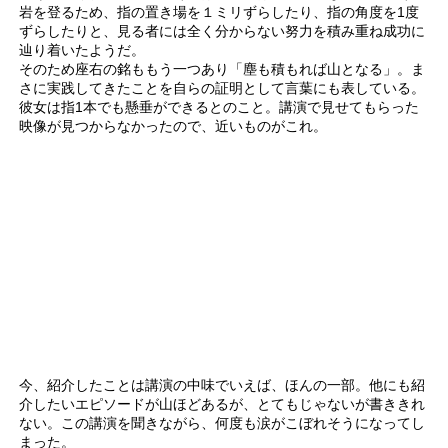
岩を登るため、指の置き場を１ミリずらしたり、指の角度を1度
ずらしたりと、見る者には全く分からない努力を積み重ね成功に
辿り着いたようだ。
そのため座右の銘ももう一つあり「塵も積もれば山となる」。ま
さに実践してきたことを自らの証明として言葉にも表している。
彼女は指1本でも懸垂ができるとのこと。講演で見せてもらった
映像が見つからなかったので、近いものがこれ。
今、紹介したことは講演の中味でいえば、ほんの一部。他にも紹
介したいエピソードが山ほどあるが、とてもじゃないが書ききれ
ない。この講演を聞きながら、何度も涙がこぼれそうになってし
まった。