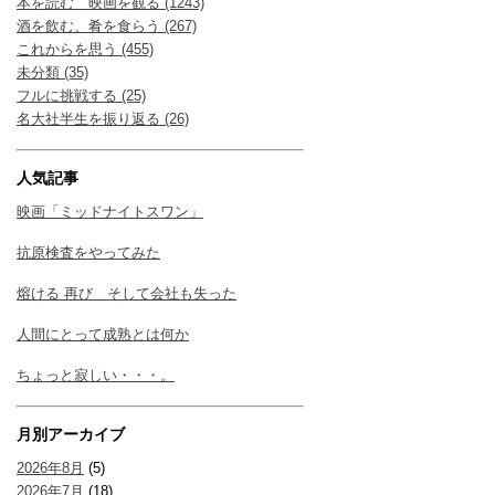
本を読む 映画を観る (1243)
酒を飲む、肴を食らう (267)
これからを思う (455)
未分類 (35)
フルに挑戦する (25)
名大社半生を振り返る (26)
人気記事
映画「ミッドナイトスワン」
抗原検査をやってみた
熔ける 再び そして会社も失った
人間にとって成熟とは何か
ちょっと寂しい・・・。
月別アーカイブ
2026年8月
(5)
2026年7月
(18)