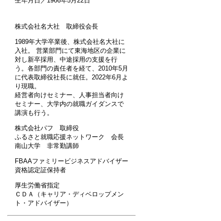
生年月日／1966年5月22日
株式会社名大社 取締役会長
1989年大学卒業後、株式会社名大社に
入社。 営業部門にて東海地区の企業に
対し新卒採用、中途採用の支援を行
う。各部門の責任者を経て、2010年5月
に代表取締役社長に就任。2022年6月よ
り現職。
経営者向けセミナー、人事担当者向け
セミナー、大学内の就職ガイダンスで
講演も行う。
株式会社パフ 取締役
ふるさと就職応援ネットワーク 会長
南山大学 非常勤講師
FBAAファミリービジネスアドバイザー
資格認定証保持者
厚生労働省指定
ＣＤＡ（キャリア・ディベロップメン
ト・アドバイザー）