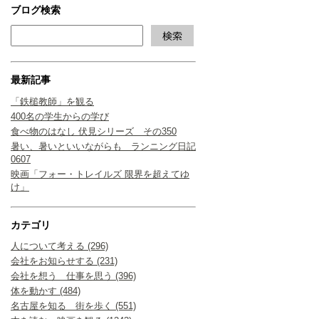
ブログ検索
最新記事
「鉄槌教師」を観る
400名の学生からの学び
食べ物のはなし 伏見シリーズ その350
暑い、暑いといいながらも ランニング日記
0607
映画「フォー・トレイルズ 限界を超えてゆ
け」
カテゴリ
人について考える (296)
会社をお知らせする (231)
会社を想う 仕事を思う (396)
体を動かす (484)
名古屋を知る 街を歩く (551)