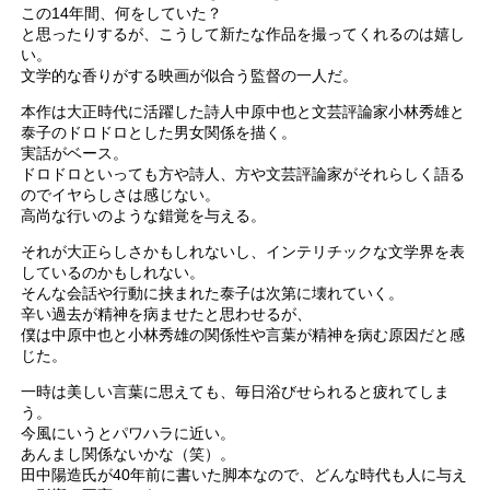
この14年間、何をしていた？
と思ったりするが、こうして新たな作品を撮ってくれるのは嬉し
い。
文学的な香りがする映画が似合う監督の一人だ。
本作は大正時代に活躍した詩人中原中也と文芸評論家小林秀雄と
泰子のドロドロとした男女関係を描く。
実話がベース。
ドロドロといっても方や詩人、方や文芸評論家がそれらしく語る
のでイヤらしさは感じない。
高尚な行いのような錯覚を与える。
それが大正らしさかもしれないし、インテリチックな文学界を表
しているのかもしれない。
そんな会話や行動に挟まれた泰子は次第に壊れていく。
辛い過去が精神を病ませたと思わせるが、
僕は中原中也と小林秀雄の関係性や言葉が精神を病む原因だと感
じた。
一時は美しい言葉に思えても、毎日浴びせられると疲れてしま
う。
今風にいうとパワハラに近い。
あんまし関係ないかな（笑）。
田中陽造氏が40年前に書いた脚本なので、どんな時代も人に与え