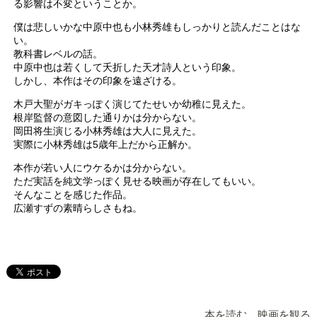
る影響は不変ということか。
僕は悲しいかな中原中也も小林秀雄もしっかりと読んだことはな
い。
教科書レベルの話。
中原中也は若くして夭折した天才詩人という印象。
しかし、本作はその印象を遠ざける。
木戸大聖がガキっぽく演じてたせいか幼稚に見えた。
根岸監督の意図した通りかは分からない。
岡田将生演じる小林秀雄は大人に見えた。
実際に小林秀雄は5歳年上だから正解か。
本作が若い人にウケるかは分からない。
ただ実話を純文学っぽく見せる映画が存在してもいい。
そんなことを感じた作品。
広瀬すずの素晴らしさもね。
本を読む 映画を観る