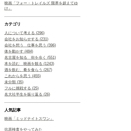
映画「フォー・トレイルズ 限界を超えてゆ
け」
カテゴリ
人について考える (296)
会社をお知らせする (231)
会社を想う 仕事を思う (396)
体を動かす (484)
名古屋を知る 街を歩く (551)
本を読む 映画を観る (1243)
酒を飲む、肴を食らう (267)
これからを思う (455)
未分類 (35)
フルに挑戦する (25)
名大社半生を振り返る (26)
人気記事
映画「ミッドナイトスワン」
抗原検査をやってみた