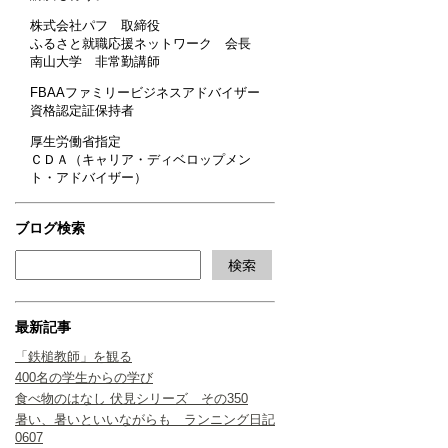
株式会社パフ 取締役
ふるさと就職応援ネットワーク 会長
南山大学 非常勤講師
FBAAファミリービジネスアドバイザー
資格認定証保持者
厚生労働省指定
ＣＤＡ（キャリア・ディベロップメン
ト・アドバイザー）
ブログ検索
最新記事
「鉄槌教師」を観る
400名の学生からの学び
食べ物のはなし 伏見シリーズ その350
暑い、暑いといいながらも ランニング日記
0607