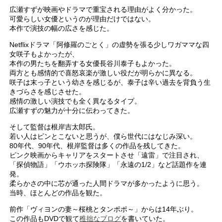
広瀬すずが映画やドラマで重宝される理由がよく分かった。
可愛らしい女優というのが理由だけではない。
本作で演技の幅の広さを感じた。
Netflixドラマ「阿修羅のごとく」の虚勢を張る少しワガママな四
女咲子もよかったが、
本作の男たちを翻弄する女優長谷川泰子もよかった。
両方とも感情的で喜怒哀楽が激しい役だが明らかに異なる。
咲子は末っ子という幼さを感じるが、泰子は辛い過去を背負う生
きづらさを感じさせた。
感情の激しい演技でも全く異なるタイプ。
広瀬すずの魅力が十分に伝わってきた。
そして監督は根岸吉太郎氏。
若い人はピンとこないと思うが、僕ら世代にはなじみ深い。
80年代、90年代、根岸監督は多くの作品を残してきた。
ピンク映画からキャリアをスタートさせ「遠雷」で注目され、
「探偵物語」「ウホッホ探険隊」「永遠の1/2」など話題作を連
発。
柔らかさの中に芯が通った人間ドラマが多かったように思う。
当時、ほとんどの作品を観た。
前作「ヴィヨンの妻～桜桃とタンポポ～」からは14年ぶり。
この作品もDVDで観て
稚拙なブログ
を書いていた。