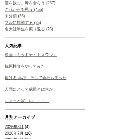
酒を飲む、肴を食らう (267)
これからを思う (455)
未分類 (35)
フルに挑戦する (25)
名大社半生を振り返る (26)
人気記事
映画「ミッドナイトスワン」
抗原検査をやってみた
熔ける 再び そして会社も失った
人間にとって成熟とは何か
ちょっと寂しい・・・。
月別アーカイブ
2026年8月
(4)
2026年7月
(18)