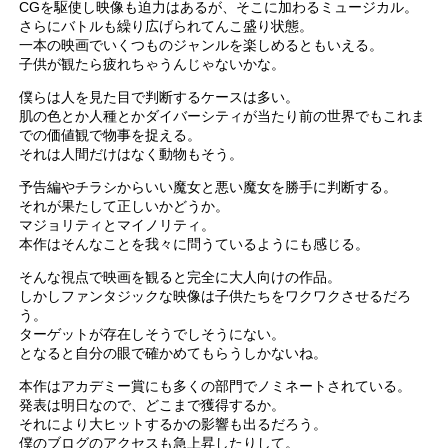
CGを駆使し映像も迫力はあるが、そこに加わるミュージカル。
さらにバトルも繰り広げられてんこ盛り状態。
一本の映画でいくつものジャンルを楽しめるともいえる。
子供が観たら疲れちゃうんじゃないかな。
僕らは人を見た目で判断するケースは多い。
肌の色とか人種とかダイバーシティが当たり前の世界でもこれま
での価値観で物事を捉える。
それは人間だけはなく動物もそう。
予告編やチラシからいい魔女と悪い魔女を勝手に判断する。
それが果たして正しいかどうか。
マジョリティとマイノリティ。
本作はそんなことを我々に問うているようにも感じる。
そんな視点で映画を観ると完全に大人向けの作品。
しかしファンタジックな映像は子供たちをワクワクさせるだろ
う。
ターゲットが存在しそうでしそうにない。
となると自分の眼で確かめてもらうしかないね。
本作はアカデミー賞にも多くの部門でノミネートされている。
発表は明日なので、どこまで獲得するか。
それにより大ヒットするかの影響も出るだろう。
僕のブログのアクセスも急上昇したりして。