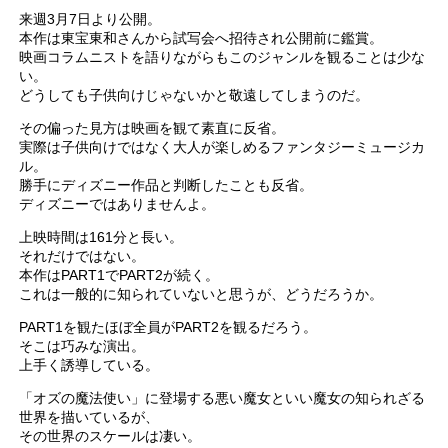
来週3月7日より公開。
本作は東宝東和さんから試写会へ招待され公開前に鑑賞。
映画コラムニストを語りながらもこのジャンルを観ることは少な
い。
どうしても子供向けじゃないかと敬遠してしまうのだ。
その偏った見方は映画を観て素直に反省。
実際は子供向けではなく大人が楽しめるファンタジーミュージカ
ル。
勝手にディズニー作品と判断したことも反省。
ディズニーではありませんよ。
上映時間は161分と長い。
それだけではない。
本作はPART1でPART2が続く。
これは一般的に知られていないと思うが、どうだろうか。
PART1を観たほぼ全員がPART2を観るだろう。
そこは巧みな演出。
上手く誘導している。
「オズの魔法使い」に登場する悪い魔女といい魔女の知られざる
世界を描いているが、
その世界のスケールは凄い。