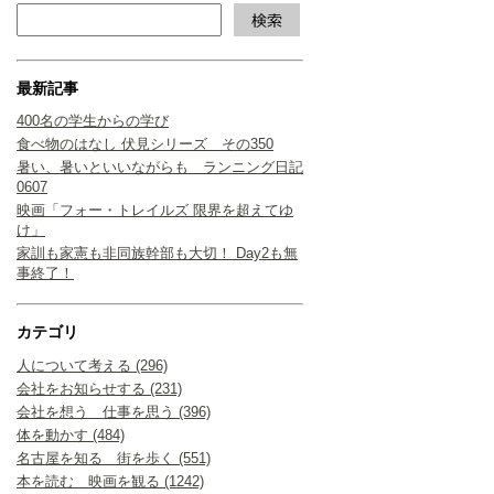
最新記事
400名の学生からの学び
食べ物のはなし 伏見シリーズ その350
暑い、暑いといいながらも ランニング日記
0607
映画「フォー・トレイルズ 限界を超えてゆ
け」
家訓も家憲も非同族幹部も大切！ Day2も無
事終了！
カテゴリ
人について考える (296)
会社をお知らせする (231)
会社を想う 仕事を思う (396)
体を動かす (484)
名古屋を知る 街を歩く (551)
本を読む 映画を観る (1242)