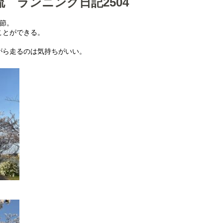
 ランニング日記2504
節。
ことができる。
がら走るのは気持ちがいい。