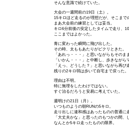
そんな意識で続けていた。
大会の一週間前の19日（土）。
15キロほど走るのが理想だが、そこまで
まあ大会前の練習としては妥当。
キロ6分前後の安定したタイムで走り、1
ここまではよかった。
青に変わった瞬間に飛び出した。
その時、太ももあたりがピクリときた。
「あれっ・・・」と思いながらもそのま
「いかん・・・」と中断し、歩きながら
「えっ、どうした？」と思いながら再び
残りの2キロ弱は歩いて自宅まで戻った。
理由は不明。
特に無理をしたわけではない。
すぐ治るだろうと安易に考えていた。
週明けの21日（月）。
いつものようの朝RUNの5キロ。
走り出しに違和感はあったものの普通に
「大丈夫かな」と思ったのもつかの間、
なんとか5キロ走ったものの限界。