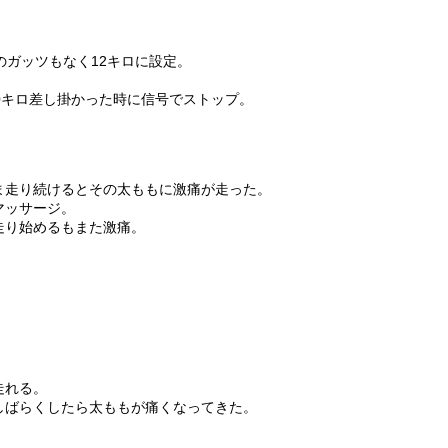
のガッツもなく12キロに設定。
0キロ差し掛かった時に信号でストップ。
ま走り続けるとその太ももに激痛が走った。
マッサージ。
走り始めるもまた激痛。
走れる。
しばらくしたら太ももが痛くなってきた。