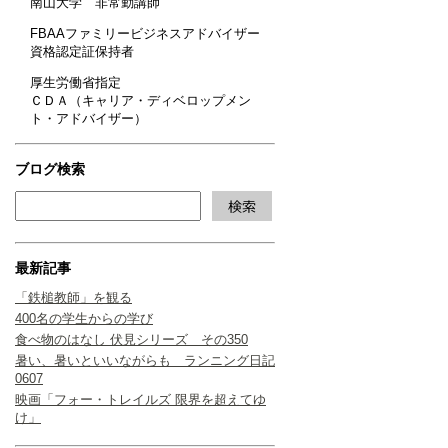
南山大学 非常勤講師
FBAAファミリービジネスアドバイザー
資格認定証保持者
厚生労働省指定
ＣＤＡ（キャリア・ディベロップメン
ト・アドバイザー）
ブログ検索
最新記事
「鉄槌教師」を観る
400名の学生からの学び
食べ物のはなし 伏見シリーズ その350
暑い、暑いといいながらも ランニング日記
0607
映画「フォー・トレイルズ 限界を超えてゆ
け」