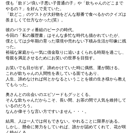
僕も「欽ドン!良い子悪い子普通の子」や「欽ちゃんのどこまで
やるの？」を好んで見ていた。
「欽どこ」のゲストが大好物をどんな順番で食べるかのクイズは
羨ましくて仕方なかった(笑）。
彼のバラエティ番組のピークの時代。
今回の「私の履歴書」はそんな多忙な時代も描かれていたが、
僕としては少年期の育った環境や売れない下積み生活が印象に残
った。
裕福な家庭から一気に借金取りに追いまくられる時期を過ごし、
母親を満足させるためにお笑いの世界を目指す。
お笑いでも目が出ず、諦めかけていた時に偶然、運が開ける。
これが欽ちゃんの人間性を表している面でもあり、
人生、諦めなければ何とかなるということを彼の生き様から教え
てもらった。
奥さんとの出会いのエピソードもグッとくる。
そんな欽ちゃんだからこそ、長い間、お茶の間で人気を維持して
いるのだろう。
なんか偉そうな言い方ですいません・・・。
結局、人は一人では何もできない。やれることに限界がある。
しかし、懸命に努力をしていれば、誰かが認めてくれて、花が咲
く時がくる。