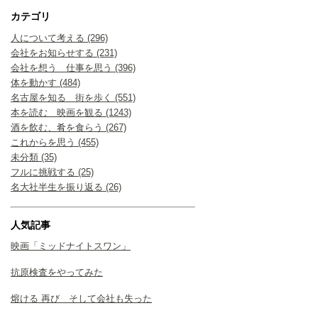
カテゴリ
人について考える (296)
会社をお知らせする (231)
会社を想う 仕事を思う (396)
体を動かす (484)
名古屋を知る 街を歩く (551)
本を読む 映画を観る (1243)
酒を飲む、肴を食らう (267)
これからを思う (455)
未分類 (35)
フルに挑戦する (25)
名大社半生を振り返る (26)
人気記事
映画「ミッドナイトスワン」
抗原検査をやってみた
熔ける 再び そして会社も失った