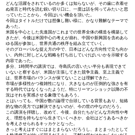
どんな活躍をされているのか多くは知らないが、その歯に衣着せ
ぬ発言と時代を読む鋭い切り口に、一度は話を伺ってみたいと思
っていたことから、今回はいい機会を頂いた。
今回はタイトルだけでは想像し難い様に、かなり難解なテーマで
あった。
米国を中心とした先進国がこれまでの世界全体の構造を構築して
きたが、今後は米国中心の考えが崩れ、中国や新興国を含めあら
ゆる国が参加し、世界共通の秩序を組み立てていく。
そのグローバルな捉え方の中で、日本はどんな方向性で立ち向か
い、内外に対しどんな戦略を打ち出していけばいいかを示唆する
内容であった。
多分、1時間半の講演では、寺島氏の言いたい半分も表現できて
いないと察するが、米国が主張してきた競争主義、至上主義で
は、世界市場のバランスが保てないことは理解できた。
市場が多様性かつ複雑性になり、大きなものが圧倒的な強さを有
する時代ではなくなったようだ。特にリーマンショック以降の不
況はそれを実感させる象徴でもあろう。
とはいっても、中国が数の論理で台頭している背景もあり、短絡
的な物の見方では解決できないのが、今の世の中なのだろう。
この講演を拝聴し、改めて、今後、自分たちがどんな方向性や考
え、理想を持ちながら生きていくべきか、会社はどうあるべきか
を考えさせられるキッカケとなった。
きっと考えはすぐにはまとまらないだろうし、まとまったとして
も軌道修正が付いて回るだろうし、正解は何かはわからないだろ