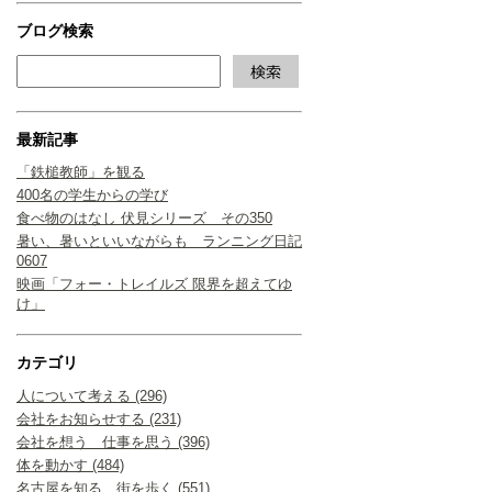
ブログ検索
最新記事
「鉄槌教師」を観る
400名の学生からの学び
食べ物のはなし 伏見シリーズ その350
暑い、暑いといいながらも ランニング日記
0607
映画「フォー・トレイルズ 限界を超えてゆ
け」
カテゴリ
人について考える (296)
会社をお知らせする (231)
会社を想う 仕事を思う (396)
体を動かす (484)
名古屋を知る 街を歩く (551)