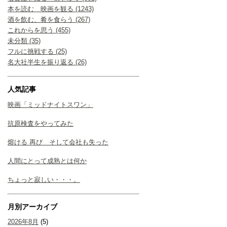
本を読む 映画を観る (1243)
酒を飲む、肴を食らう (267)
これからを思う (455)
未分類 (35)
フルに挑戦する (25)
名大社半生を振り返る (26)
人気記事
映画「ミッドナイトスワン」
抗原検査をやってみた
熔ける 再び そして会社も失った
人間にとって成熟とは何か
ちょっと寂しい・・・。
月別アーカイブ
2026年8月
(5)