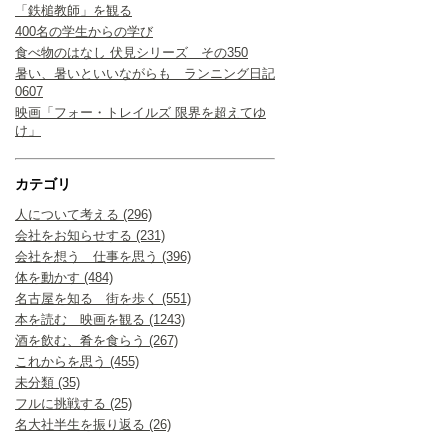
「鉄槌教師」を観る
400名の学生からの学び
食べ物のはなし 伏見シリーズ その350
暑い、暑いといいながらも ランニング日記
0607
映画「フォー・トレイルズ 限界を超えてゆ
け」
カテゴリ
人について考える (296)
会社をお知らせする (231)
会社を想う 仕事を思う (396)
体を動かす (484)
名古屋を知る 街を歩く (551)
本を読む 映画を観る (1243)
酒を飲む、肴を食らう (267)
これからを思う (455)
未分類 (35)
フルに挑戦する (25)
名大社半生を振り返る (26)