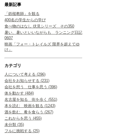
最新記事
「鉄槌教師」を観る
400名の学生からの学び
食べ物のはなし 伏見シリーズ その350
暑い、暑いといいながらも ランニング日記
0607
映画「フォー・トレイルズ 限界を超えてゆ
け」
カテゴリ
人について考える (296)
会社をお知らせする (231)
会社を想う 仕事を思う (396)
体を動かす (484)
名古屋を知る 街を歩く (551)
本を読む 映画を観る (1243)
酒を飲む、肴を食らう (267)
これからを思う (455)
未分類 (35)
フルに挑戦する (25)