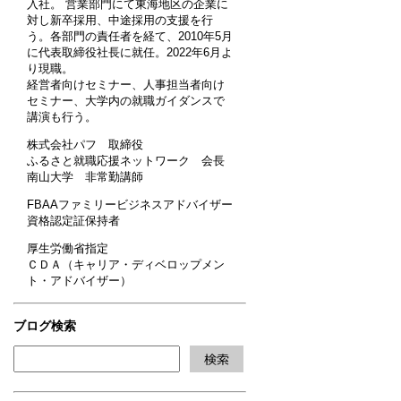
入社。 営業部門にて東海地区の企業に
対し新卒採用、中途採用の支援を行
う。各部門の責任者を経て、2010年5月
に代表取締役社長に就任。2022年6月よ
り現職。
経営者向けセミナー、人事担当者向け
セミナー、大学内の就職ガイダンスで
講演も行う。
株式会社パフ 取締役
ふるさと就職応援ネットワーク 会長
南山大学 非常勤講師
FBAAファミリービジネスアドバイザー
資格認定証保持者
厚生労働省指定
ＣＤＡ（キャリア・ディベロップメン
ト・アドバイザー）
ブログ検索