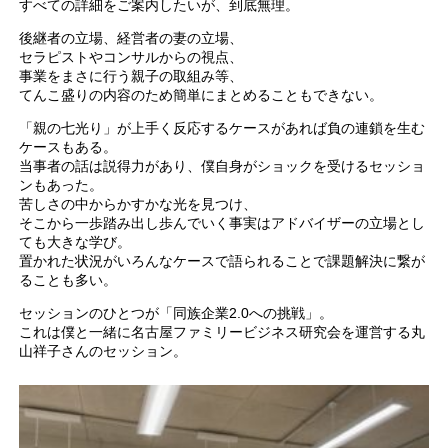
すべての詳細をご案内したいが、到底無理。
後継者の立場、経営者の妻の立場、
セラピストやコンサルからの視点、
事業をまさに行う親子の取組み等、
てんこ盛りの内容のため簡単にまとめることもできない。
「親の七光り」が上手く反応するケースがあれば負の連鎖を生む
ケースもある。
当事者の話は説得力があり、僕自身がショックを受けるセッショ
ンもあった。
苦しさの中からかすかな光を見つけ、
そこから一歩踏み出し歩んでいく事実はアドバイザーの立場とし
ても大きな学び。
置かれた状況がいろんなケースで語られることで課題解決に繋が
ることも多い。
セッションのひとつが「同族企業2.0への挑戦」。
これは僕と一緒に名古屋ファミリービジネス研究会を運営する丸
山祥子さんのセッション。