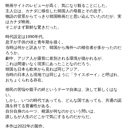
映画サイトのレビューが高く、気になり観ることにした。
主人公は、カナダに移住した韓国人の母親とその息子。
物語の背景からてっきり韓国映画だと思い込んでいたのだが、実
はカナダ映画。
そこがまず新鮮な驚きだった。
時代設定は1990年代。
息子が子供の頃と青年期を描く。
当時は何かと訳ありで、韓国から海外への移住者が多かったのだ
ろうか。
劇中、アジア人が露骨に差別される環境が描かれるが、
これは間違いなく現実にあったことなのだろう。
韓国も日本も欧米から見れば同じアジア。
当時の日本人も現地では同じように「ライスボーイ」と呼ばれ、
おちょくられる存在。
移民の苦悩や親子の絆というテーマ自体は、決して新しくはな
い。
しかし、いつの時代であっても、どんな国であっても、共通の認
識を持てる普遍性がある。
自分自身のルーツ、根源が何なのかという問いは、
誰しもが人生のどこかで気にするものだからだ。
本作は2022年の製作。