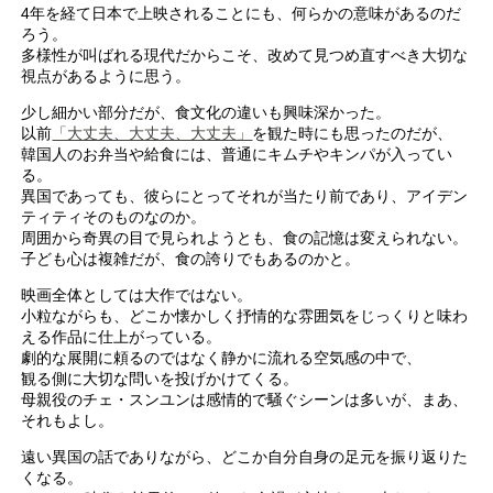
4年を経て日本で上映されることにも、何らかの意味があるのだ
ろう。
多様性が叫ばれる現代だからこそ、改めて見つめ直すべき大切な
視点があるように思う。
少し細かい部分だが、食文化の違いも興味深かった。
以前
「大丈夫、大丈夫、大丈夫」
を観た時にも思ったのだが、
韓国人のお弁当や給食には、普通にキムチやキンパが入ってい
る。
異国であっても、彼らにとってそれが当たり前であり、アイデン
ティティそのものなのか。
周囲から奇異の目で見られようとも、食の記憶は変えられない。
子ども心は複雑だが、食の誇りでもあるのかと。
映画全体としては大作ではない。
小粒ながらも、どこか懐かしく抒情的な雰囲気をじっくりと味わ
える作品に仕上がっている。
劇的な展開に頼るのではなく静かに流れる空気感の中で、
観る側に大切な問いを投げかけてくる。
母親役のチェ・スンユンは感情的で騒ぐシーンは多いが、まあ、
それもよし。
遠い異国の話でありながら、どこか自分自身の足元を振り返りた
くなる。