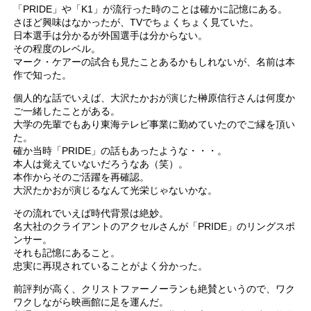
「PRIDE」や「K1」が流行った時のことは確かに記憶にある。
さほど興味はなかったが、TVでちょくちょく見ていた。
日本選手は分かるが外国選手は分からない。
その程度のレベル。
マーク・ケアーの試合も見たことあるかもしれないが、名前は本
作で知った。
個人的な話でいえば、大沢たかおが演じた榊原信行さんは何度か
ご一緒したことがある。
大学の先輩でもあり東海テレビ事業に勤めていたのでご縁を頂い
た。
確か当時「PRIDE」の話もあったような・・・。
本人は覚えていないだろうなあ（笑）。
本作からそのご活躍を再確認。
大沢たかおが演じるなんて光栄じゃないかな。
その流れでいえば時代背景は絶妙。
名大社のクライアントのアクセルさんが「PRIDE」のリングスポ
ンサー。
それも記憶にあること。
忠実に再現されていることがよく分かった。
前評判が高く、クリストファーノーランも絶賛というので、ワク
ワクしながら映画館に足を運んだ。