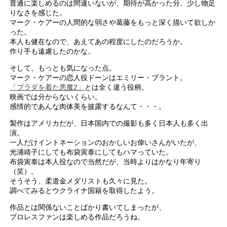
普通に楽しめるのは間違いないが、期待が高かった分、少し物足
りなさを感じた。
マーク・ケアーの人間的な弱さや葛藤をもっと深く描いて欲しか
った。
本人も健在なので、あえてあの程度にしたのだろうか。
作り手も遠慮したのかな。
そして、もっとも気になった点。
マーク・ケアーの恋人役ドーンはエミリー・ブラント。
「プラダを着た悪魔2」
とは全く違う役柄。
映画では分からないくらい。
感情的であんな肉体美を披露するなんて・・・。
製作はアメリカだが、日本国内での撮影も多く日本人も多く出
演。
一人だけイントネーションのおかしいお偉いさんがいたが、
光浦靖子にしても布袋寅泰にしてもハマっていた。
布袋寅泰は本人役なので当然だが、当時よりはかなり年寄り
（笑）。
そうそう、柔道金メダリストも久々に見た。
調べてみるとウクライナ国籍を取得したよう。
作品とは関係ないことばかり書いてしまったが、
プロレスファンは楽しめる作品だろうね。