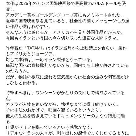
本作は2025年のカンヌ国際映画祭で最高賞のパルムドールを受
賞し、
アカデミー賞やゴールデングローブ賞にもノミネートされた。
近年の国際映画祭を見ていると、社会性の濃くメッセージ性の強
い作品が選ばれやすい。
そんなふうに感じるが、アメリカから見た外国作品だからか。
今回もイランという国の今を切り取った濃密な人間ドラマ。
昨年観た
「TATAMI」
はイラン当局から上映禁止を食らい、製作
もアメリカとジョージア。
対して本作は、一応イラン製作となっている。
痛烈な国への直接批判がないから、国内でも上映が許されている
のだろうか。
だが、物語の根底に流れる空気感からは社会の歪みや閉塞感がひ
しひしと伝わる。
特筆すべきは、ワンシーンがかなりの長回しで構成されている
点。
カメラが人物を追いながら、執拗なまでに撮り続けていく。
その手法のおかげで、映画を観ているというより、
他人の生活を覗き見ているドキュメンタリーのような錯覚に陥
る。
俳優がセリフを喋っているという感覚がなく、
リアルなイランの人々が、剥き出しの感情でまくしたてるように