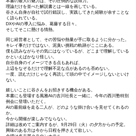
本書の最大の魅力は、その圧倒的な説得力。
理論だけを並べた解説書とは一線を画している。
谷さん自身が自社で試行錯誤し、実践してきた経験が余すことな
く語られている。
DXやAIの導入に悩み、葛藤する日々。
そしてそこに懸ける情熱。
同じ経営者として、その苦悩や熱量が手に取るように分かった。
キレイ事だけではない、泥臭い挑戦の軌跡がここにある。
僕も読みながらその気にはなっているが、どこまで理解している
かといえばかなり怪しい。
自分自身のイメージできる点もあれば、
上辺をなぞるだけで理解不足な点があるのも否めない。
一度、読むだけじゃなく再読して頭の中でイメージしないといけ
ない。
嬉しいことに谷さんをお招きする機会がある。
本書にも登場する風雅AIの吉川社長と一緒に、今年の西川塾特別
例会に登壇いただく。
AIの最前線を走る二人が、どのような掛け合いを見せてくれるの
か。
今から開催が楽しみでならない。
詳細は改めてご案内するが、9月29日（火）の夕方からの予定。
興味のある方は今から日程を押さえて欲しい。
会場は名古屋クラウンホテル。