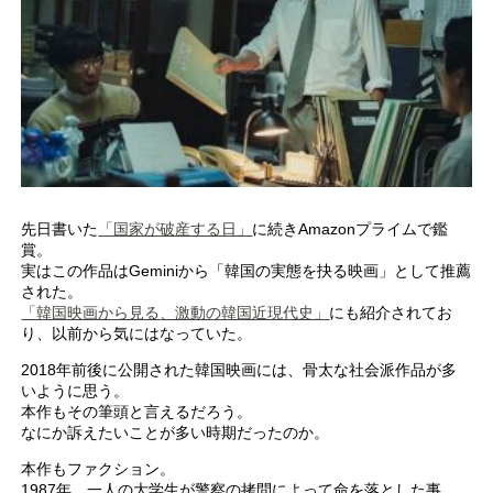
先日書いた
「国家が破産する日」
に続きAmazonプライムで鑑
賞。
実はこの作品はGeminiから「韓国の実態を抉る映画」として推薦
された。
「韓国映画から見る、激動の韓国近現代史」
にも紹介されてお
り、以前から気にはなっていた。
2018年前後に公開された韓国映画には、骨太な社会派作品が多
いように思う。
本作もその筆頭と言えるだろう。
なにか訴えたいことが多い時期だったのか。
本作もファクション。
1987年、一人の大学生が警察の拷問によって命を落とした事