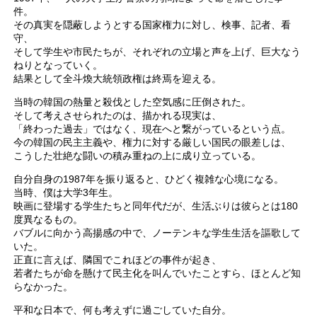
件。
その真実を隠蔽しようとする国家権力に対し、検事、記者、看
守、
そして学生や市民たちが、それぞれの立場と声を上げ、巨大なう
ねりとなっていく。
結果として全斗煥大統領政権は終焉を迎える。
当時の韓国の熱量と殺伐とした空気感に圧倒された。
そして考えさせられたのは、描かれる現実は、
「終わった過去」ではなく、現在へと繋がっているという点。
今の韓国の民主主義や、権力に対する厳しい国民の眼差しは、
こうした壮絶な闘いの積み重ねの上に成り立っている。
自分自身の1987年を振り返ると、ひどく複雑な心境になる。
当時、僕は大学3年生。
映画に登場する学生たちと同年代だが、生活ぶりは彼らとは180
度異なるもの。
バブルに向かう高揚感の中で、ノーテンキな学生生活を謳歌して
いた。
正直に言えば、隣国でこれほどの事件が起き、
若者たちが命を懸けて民主化を叫んでいたことすら、ほとんど知
らなかった。
平和な日本で、何も考えずに過ごしていた自分。