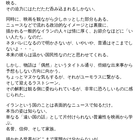
映る。
その迫力にはただただ呑み込まれるしかない。
同時に、映画を観ながら少しホッとした部分もある。
ニュースなどで流れる政治的なイメージとは裏腹に、
描かれる一般的なイランの人々は情に厚く、お節介なほどに「い
い人たち」なのだ。
ネタバレになるので明かさないが、いやいや、普通はそこまでし
ないよ・・・。
本来の彼らは温かい国民性なのだと思わせてくれる。
しかし、物語は「偶然」というタイトル通り、些細な出来事から
予想もしない方向に向かう。
ちょっとマヌケな気もするが、それがユーモラスに繋がる。
そして迎えるラストシーン。
その解釈は観る側に委ねられているが、非常に恐ろしいものに感
じられた。
イランという国のことは表面的なニュースで知るだけ。
本当の姿は知らない。
単なる「遠い国の話」として片付けられない普遍性を映画から学
ぶ。
名誉、信仰、そして家族。
描かれる世界がどこまで実態かは分からないが、