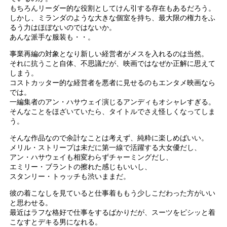
もちろんリーダー的な役割としてけん引する存在もあるだろう。
しかし、ミランダのような大きな個室を持ち、最大限の権力をふ
るう力はほぼないのではないか。
あんな派手な服装も・・。
事業再編の対象となり新しい経営者がメスを入れるのは当然。
それに抗うこと自体、不思議だが、映画ではなぜか正解に思えて
しまう。
コストカッター的な経営者を悪者に見せるのもエンタメ映画なら
では。
一編集者のアン・ハサウェイ演じるアンディもオシャレすぎる。
そんなことをほざいていたら、タイトルでさえ怪しくなってしま
う。
そんな作品なので余計なことは考えず、純粋に楽しめばいい。
メリル・ストリープは未だに第一線で活躍する大女優だし、
アン・ハサウェイも相変わらずチャーミングだし、
エミリー・ブラントの擦れた感じもいいし、
スタンリー・トゥッチも渋いままだ。
彼の着こなしを見ていると仕事着ももう少しこだわった方がいい
と思わせる。
最近はラフな格好で仕事をするばかりだが、スーツをピシッと着
こなすとデキる男になれる。