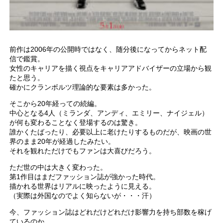
前作は2006年の公開時ではなく、随分後になってからネット配
信で鑑賞。
女性のキャリアを描く視点をキャリアアドバイザーの立場から観
たと思う。
確かにクランボルツ理論的な要素は多かった。
そこから20年経っての続編。
中心となる4人（ミランダ、アンディ、エミリー、ナイジェル）
が何も変わることなく登場するのは驚き。
誰かくたばったり、必要以上に老けたりするものだが、映画の世
界のまま20年が経過したみたい。
それを観れただけでもファンは大喜びだろう。
ただ世の中は大きく変わった。
第1作目はまだファッション誌が強かった時代。
描かれる世界はリアルに映ったように見える。
（実際は外国なのでよく知らないが・・・汗）
今、ファッション誌はどれだけどれだけ影響力を持ち部数を稼げ
ているのか。