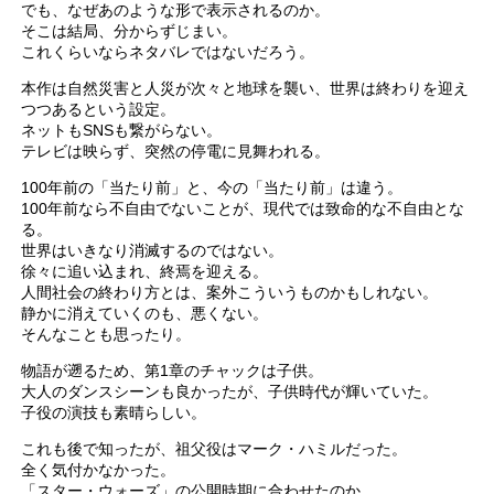
でも、なぜあのような形で表示されるのか。
そこは結局、分からずじまい。
これくらいならネタバレではないだろう。
本作は自然災害と人災が次々と地球を襲い、世界は終わりを迎え
つつあるという設定。
ネットもSNSも繋がらない。
テレビは映らず、突然の停電に見舞われる。
100年前の「当たり前」と、今の「当たり前」は違う。
100年前なら不自由でないことが、現代では致命的な不自由とな
る。
世界はいきなり消滅するのではない。
徐々に追い込まれ、終焉を迎える。
人間社会の終わり方とは、案外こういうものかもしれない。
静かに消えていくのも、悪くない。
そんなことも思ったり。
物語が遡るため、第1章のチャックは子供。
大人のダンスシーンも良かったが、子供時代が輝いていた。
子役の演技も素晴らしい。
これも後で知ったが、祖父役はマーク・ハミルだった。
全く気付かなかった。
「スター・ウォーズ」の公開時期に合わせたのか。