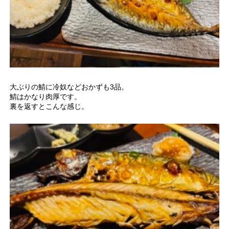
大ぶりの鯖に冷奴などおかずも3品。
鯖はかなり肉厚です。
裏を返すとこんな感じ。