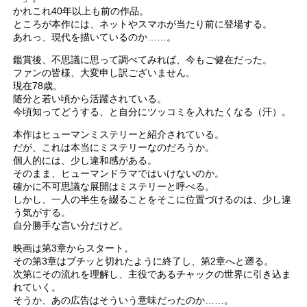
かれこれ40年以上も前の作品。
ところが本作には、ネットやスマホが当たり前に登場する。
あれっ、現代を描いているのか……。
鑑賞後、不思議に思って調べてみれば、今もご健在だった。
ファンの皆様、大変申し訳ございません。
現在78歳。
随分と若い頃から活躍されている。
今頃知ってどうする、と自分にツッコミを入れたくなる（汗）。
本作はヒューマンミステリーと紹介されている。
だが、これは本当にミステリーなのだろうか。
個人的には、少し違和感がある。
そのまま、ヒューマンドラマではいけないのか。
確かに不可思議な展開はミステリーと呼べる。
しかし、一人の半生を綴ることをそこに位置づけるのは、少し違
う気がする。
自分勝手な言い分だけど。
映画は第3章からスタート。
その第3章はブチッと切れたように終了し、第2章へと遡る。
次第にその流れを理解し、主役であるチャックの世界に引き込ま
れていく。
そうか、あの広告はそういう意味だったのか……。